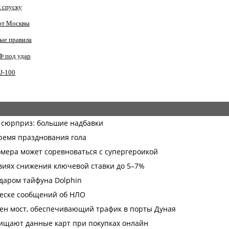
к спуску
 от Москвы
вые правила
Ф под удар
J‑100