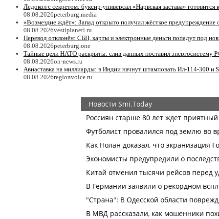
Ледокол с секретом: буксир-универсал «Нарвская застава» готовится 
08.08.2026
peterburg.media
«Возмездие ждёт»: Запад открыто получил жёсткое предупреждение
08.08.2026
vestiplaneti.ru
Перевод отклонён: СБП, карты и электронные деньги попадут под но
08.08.2026
peterburg.one
Тайные цели НАТО раскрыты: слив данных поставил энергосистему Р
08.08.2026
on-news.ru
Авиаставка на миллиарды: в Индии начнут штамповать Ил‑114‑300 и S
08.08.2026
regionvoice.ru