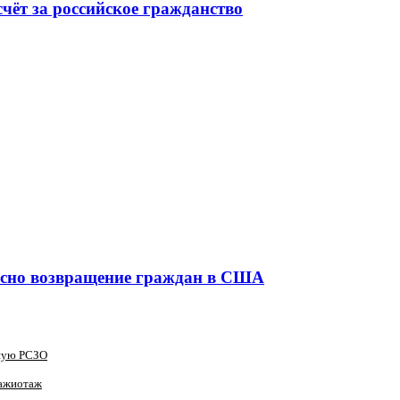
чёт за российское гражданство
асно возвращение граждан в США
зную РСЗО
 ажиотаж