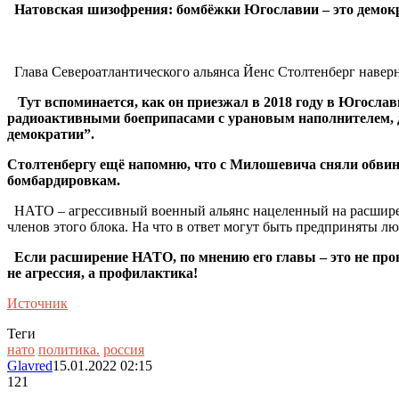
Натовская шизофрения: бомбёжки Югославии – это демокра
Глава Североатлантического альянса Йенс Столтенберг наверн
Тут вспоминается, как он приезжал в 2018 году в Югослави
радиоактивными боеприпасами с урановым наполнителем, д
демократии”.
Столтенбергу ещё напомню, что с Милошевича сняли обвин
бомбардировкам.
НАТО – агрессивный военный альянс нацеленный на расширени
членов этого блока. На что в ответ могут быть предприняты л
Если расширение НАТО, по мнению его главы – это не пров
не агрессия, а профилактика!
Источник
Теги
нато
политика.
россия
Glavred
15.01.2022 02:15
121