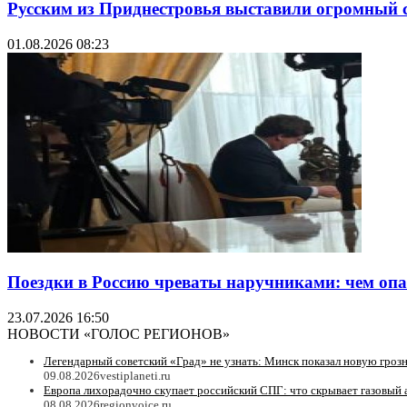
Русским из Приднестровья выставили огромный с
01.08.2026 08:23
Поездки в Россию чреваты наручниками: чем оп
23.07.2026 16:50
НОВОСТИ «ГОЛОС РЕГИОНОВ»
Легендарный советский «Град» не узнать: Минск показал новую гро
09.08.2026
vestiplaneti.ru
Европа лихорадочно скупает российский СПГ: что скрывает газовый
08.08.2026
regionvoice.ru