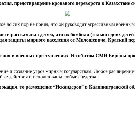
тия, предотвращение кровавого переворота в Казахстане си
ое до сих пор не понял, что он руководит агрессивным военны
ю и рассказывал детям, что их бомбили (только одних детей 
ля защиты мирного населения от Милошевича. Краткий пере
ения в военных преступлениях. Но об этом СМИ Европы про
е и создание угроз мирным государствам. Любое расширение во
юбые действия и использованы любые средства.
окация, то размещение “Искандеров” в Калининградской обл