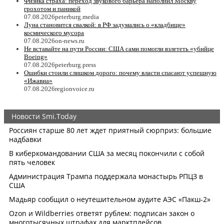
Физика страха: переход звукового барьера наполнил Москву
грохотом и паникой
07.08.2026
peterburg.media
Луна становится свалкой: в РФ задумались о «кладбище»
космического мусора
07.08.2026
on-news.ru
Не вставайте на пути России: США сами помогли взлететь «убийце
Boeing»
07.08.2026
peterburg.press
Ошибки стоили слишком дорого: почему власти спасают успешную
«Ижавиа»
07.08.2026
regionvoice.ru