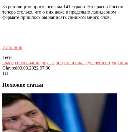
За резолюцию проголосовала 141 страна. Но врагов России
теперь столько, что о них даже в предельно лапидарном
формате пришлось бы написать слишком много слов.
Источник
Теги
враги
голосование
друзья
оон
политика.
суверенитет
украина
Glavred
03.03.2022 07:30
111
Похожие статьи