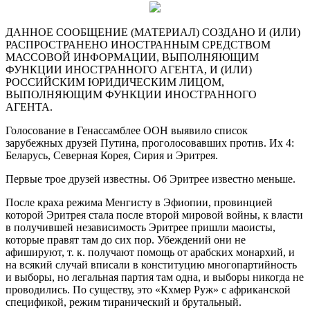
ДАННОЕ СООБЩЕНИЕ (МАТЕРИАЛ) СОЗДАНО И (ИЛИ)
РАСПРОСТРАНЕНО ИНОСТРАННЫМ СРЕДСТВОМ
МАССОВОЙ ИНФОРМАЦИИ, ВЫПОЛНЯЮЩИМ
ФУНКЦИИ ИНОСТРАННОГО АГЕНТА, И (ИЛИ)
РОССИЙСКИМ ЮРИДИЧЕСКИМ ЛИЦОМ,
ВЫПОЛНЯЮЩИМ ФУНКЦИИ ИНОСТРАННОГО
АГЕНТА.
Голосование в Генассамблее ООН выявило список
зарубежных друзей Путина, проголосовавших против. Их 4:
Беларусь, Северная Корея, Сирия и Эритрея.
Первые трое друзей известны. Об Эритрее известно меньше.
После краха режима Менгисту в Эфиопии, провинцией
которой Эритрея стала после второй мировой войны, к власти
в получившей независимость Эритрее пришли маоисты,
которые правят там до сих пор. Убеждений они не
афишируют, т. к. получают помощь от арабских монархий, и
на всякий случай вписали в конституцию многопартийность
и выборы, но легальная партия там одна, и выборы никогда не
проводились. По существу, это «Кхмер Руж» с африканской
спецификой, режим тиранический и брутальный.