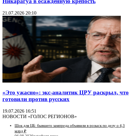
Никарагуа в осаждённую крепость
21.07.2026 20:10
«Это ужасно»: экс-аналитик ЦРУ раскрыл, что
готовили против русских
19.07.2026 16:51
НОВОСТИ «ГОЛОС РЕГИОНОВ»
Шок для ЦБ: бывшего зампреда объявили в розыск по делу о 4,3
млрд ₽
06.08.2026
peterburg.press