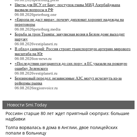
Цветы для ВСУ от Баку: поступок главы МИД Азербайджана
вызвали вопросы в РФ
06.08.2026
peterburg.one
«Европа не даст мира»: почему дипломат хоронит надежды на
переговоры
06.08.2026
peterburg.media
Борьба за трон Трампа: закулисная возня в Белом доме выходит
наружу
06.08.2026
vestiplaneti.ru
В обход санкций: Россия строит транспортную артерию мирового
масштаба на Юг
06.08.2026
on-news.ru
«Последствия ощущаются до сих пор»: в ЕС указали на роковую
ошибку Зеленского
06.08.2026
vestiplaneti.ru
Бензиновый передел: независимые АЗС могут исчезнуть из-за
реформы рынка
06.08.2026
regionvoice.ru