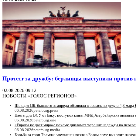
Протест за дружбу: берлинцы выступили против 
02.08.2026 09:12
НОВОСТИ «ГОЛОС РЕГИОНОВ»
Шок для ЦБ: бывшего зампреда объявили в розыск по делу о 4,3 млрд 
06.08.2026
peterburg.press
Цветы для ВСУ от Баку: поступок главы МИД Азербайджана вызвали 
06.08.2026
peterburg.one
«Европа не даст мира»: почему дипломат хоронит надежды на перег
06.08.2026
peterburg.media
Борьба за трон Трампа: закулисная возня в Белом доме выходит наруж