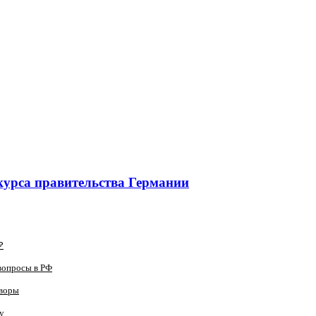
курса правительства Германии
₽
вопросы в РФ
оворы
у