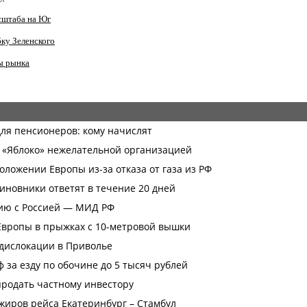
сштаба на Юг
ку Зеленского
ы рынка