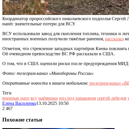
Координатор пророссийского николаевского подполья Сергей Л
нанёс значительные потери для ВСУ.
ВСУ использовали завод для скопления топлива, техники и ли
иностранных военных получили тяжёлые ранения,
рассказал
ко
Отметим, что стремление западных партнёров Киева повлиять
Об очевидном превосходстве ВС РФ рассказали в США.
О том, что в США оценили риски после предупреждения МИД
Фото: телеграм-канал «Минобороны России»
Оперативные новости в вашем мобильном:
телеграм-канал 
Теги
военные нато
всу
наёмники
нпз под харьковом
сергей лебедев
Елена Василенко
13.10.2025 10:50
2 467
Похожие статьи