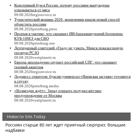
Консервный бум в России: почему россияне вынуждены
отказываться от мяса
09.08.2026
regionvoice.ru
Туристический кошмар 2026: мошенники нашли новый способ
обчистить россиян
09.08.2026
peterburg.press
Прорыв в тактике: что скрывает ИИ-барражирующий боеприпас
КУБ-10МЭ для СВО
09.08.2026
peterburg.one
Легендарный советский «Град» не узнать: Минск показал новую
грозную РСЗО
09.08.2026
vestiplaneti.ru
Европа лихорадочно скупает российский СПГ: что скрывает
газовый ажиотаж
08.08.2026
regionvoice.ru
Ледокол с секретом: буксир-универсал «Нарвская застава» готовится
к спуску
08.08.2026
peterburg.media
«Возмездие ждёт»: Запад открыто получил жёсткое
предупреждение от Москвы
08.08.2026
vestiplaneti.ru