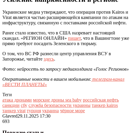
Украинские медиа утверждают, что операция против Kairos и
Virat является частью расширяющейся кампании по атакам на
инфраструктуру, связанную с поставками российской нефти.
Ранее стало известно, что в США назревает настоящий
скандал. «РЕГИОН ОНЛАЙН»
пишет
, что в Вашингтоне уже
прямо требуют посадить Зеленского в тюрьму.
О том, что ВС РФ разнесли центр управления ВСУ в
Запорожье, читайте
здесь
.
Фото: нейросеть по запросу медиахолдинга «Голос Регионов»
Оперативные новости в вашем мобильном:
телеграм-канал
«ВЕСТИ ПЛАНЕТЫ»
Теги
атака дронами
морские дроны sea baby
российская нефть
санкции
сбу
служба безопасности украины
танкер kairos
танкер virat
турция
украина
чёрное море
Glavred
29.11.2025 17:30
693
Похожие статьи