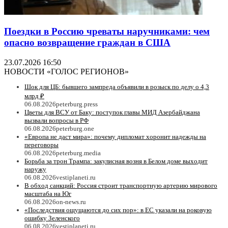
Поездки в Россию чреваты наручниками: чем
опасно возвращение граждан в США
23.07.2026 16:50
НОВОСТИ «ГОЛОС РЕГИОНОВ»
Шок для ЦБ: бывшего зампреда объявили в розыск по делу о 4,3
млрд ₽
06.08.2026
peterburg.press
Цветы для ВСУ от Баку: поступок главы МИД Азербайджана
вызвали вопросы в РФ
06.08.2026
peterburg.one
«Европа не даст мира»: почему дипломат хоронит надежды на
переговоры
06.08.2026
peterburg.media
Борьба за трон Трампа: закулисная возня в Белом доме выходит
наружу
06.08.2026
vestiplaneti.ru
В обход санкций: Россия строит транспортную артерию мирового
масштаба на Юг
06.08.2026
on-news.ru
«Последствия ощущаются до сих пор»: в ЕС указали на роковую
ошибку Зеленского
06.08.2026
vestiplaneti.ru