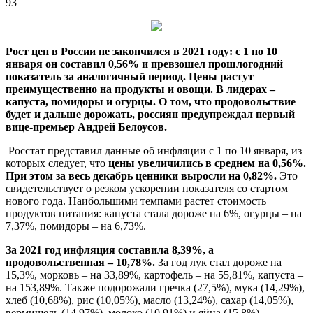
93
Рост цен в России не закончился в 2021 году: с 1 по 10
января он составил 0,56% и превзошел прошлогодний
показатель за аналогичный период. Цены растут
преимущественно на продукты и овощи. В лидерах –
капуста, помидоры и огурцы. О том, что продовольствие
будет и дальше дорожать,
россиян предупреждал первый
вице-премьер Андрей Белоусов.
Росстат представил данные об инфляции с 1 по 10 января, из
которых следует, что
цены увеличились в среднем на 0,56%.
При этом за весь декабрь ценники выросли на 0,82%.
Это
свидетельствует о резком ускорении показателя со стартом
нового года. Наибольшими темпами растет стоимость
продуктов питания: капуста стала дороже на 6%, огурцы – на
7,37%, помидоры – на 6,73%.
За 2021 год инфляция составила 8,39%, а
продовольственная – 10,78%.
За год лук стал дороже на
15,3%, морковь – на 33,89%, картофель – на 55,81%, капуста –
на 153,89%. Также подорожали гречка (27,5%), мука (14,29%),
хлеб (10,68%), рис (10,05%), масло (13,24%), сахар (14,05%),
вермишель (14,97%), молоко (10,91%) и яйца (15,8%).