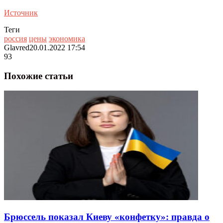
Источник
Теги
россия
цены
экономика
Glavred
20.01.2022 17:54
93
Похожие статьи
Брюссель показал Киеву «конфетку»: правда о