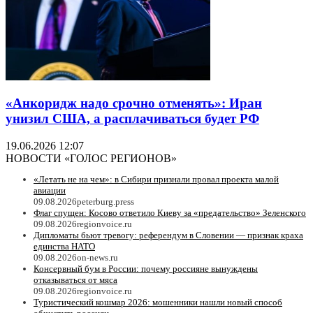
«Анкоридж надо срочно отменять»: Иран
унизил США, а расплачиваться будет РФ
19.06.2026 12:07
НОВОСТИ «ГОЛОС РЕГИОНОВ»
«Летать не на чем»: в Сибири признали провал проекта малой
авиации
09.08.2026
peterburg.press
Флаг спущен: Косово ответило Киеву за «предательство» Зеленского
09.08.2026
regionvoice.ru
Дипломаты бьют тревогу: референдум в Словении — признак краха
единства НАТО
09.08.2026
on-news.ru
Консервный бум в России: почему россияне вынуждены
отказываться от мяса
09.08.2026
regionvoice.ru
Туристический кошмар 2026: мошенники нашли новый способ