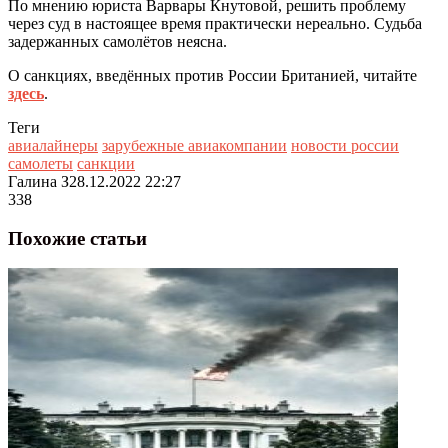
По мнению юриста Варвары
Кнутовой,
реш
и
ть проблему
через суд
в настоящее время практически нереально.
Судьба
задержанных самолётов неясна.
О санкциях, введённых против России Британией, читайте
здесь
.
Теги
авиалайнеры
зарубежные авиакомпании
новости россии
самолеты
санкции
Галина З
28.12.2022 22:27
338
Похожие статьи