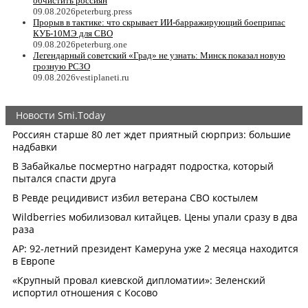
обчистить россиян
09.08.2026
peterburg.press
Прорыв в тактике: что скрывает ИИ-барражирующий боеприпас
КУБ-10МЭ для СВО
09.08.2026
peterburg.one
Легендарный советский «Град» не узнать: Минск показал новую
грозную РСЗО
09.08.2026
vestiplaneti.ru