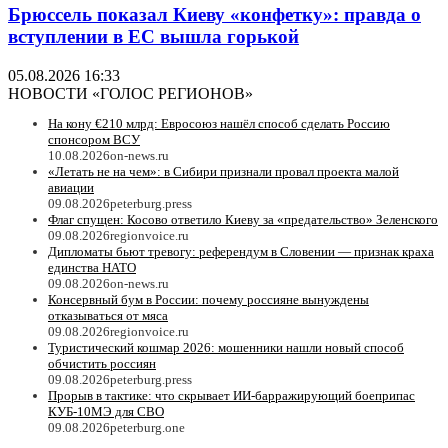
Брюссель показал Киеву «конфетку»: правда о
вступлении в ЕС вышла горькой
05.08.2026 16:33
НОВОСТИ «ГОЛОС РЕГИОНОВ»
На кону €210 млрд: Евросоюз нашёл способ сделать Россию
спонсором ВСУ
10.08.2026
on-news.ru
«Летать не на чем»: в Сибири признали провал проекта малой
авиации
09.08.2026
peterburg.press
Флаг спущен: Косово ответило Киеву за «предательство» Зеленского
09.08.2026
regionvoice.ru
Дипломаты бьют тревогу: референдум в Словении — признак краха
единства НАТО
09.08.2026
on-news.ru
Консервный бум в России: почему россияне вынуждены
отказываться от мяса
09.08.2026
regionvoice.ru
Туристический кошмар 2026: мошенники нашли новый способ
обчистить россиян
09.08.2026
peterburg.press
Прорыв в тактике: что скрывает ИИ-барражирующий боеприпас
КУБ-10МЭ для СВО
09.08.2026
peterburg.one