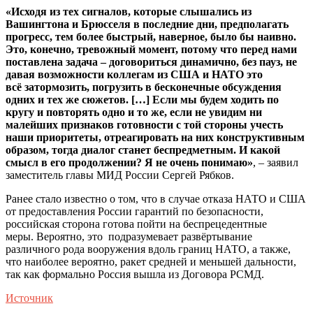
«Исходя из тех сигналов, которые слышались из
Вашингтона и Брюсселя в последние дни, предполагать
прогресс, тем более быстрый, наверное, было бы наивно.
Это, конечно, тревожный момент, потому что перед нами
поставлена задача – договориться динамично, без пауз, не
давая возможности коллегам из США и НАТО это
всё затормозить, погрузить в бесконечные обсуждения
одних и тех же сюжетов. […] Если мы будем ходить по
кругу и повторять одно и то же, если не увидим ни
малейших признаков готовности с той стороны учесть
наши приоритеты, отреагировать на них конструктивным
образом, тогда диалог станет беспредметным. И какой
смысл в его продолжении? Я не очень понимаю»
, – заявил
заместитель главы МИД России Сергей Рябков.
Ранее стало известно о том, что в случае отказа НАТО и США
от предоставления России гарантий по безопасности,
российская сторона готова пойти на беспрецедентные
меры. Вероятно, это подразумевает развёртывание
различного рода вооружения вдоль границ НАТО, а также,
что наиболее вероятно, ракет средней и меньшей дальности,
так как формально Россия вышла из Договора РСМД.
Источник