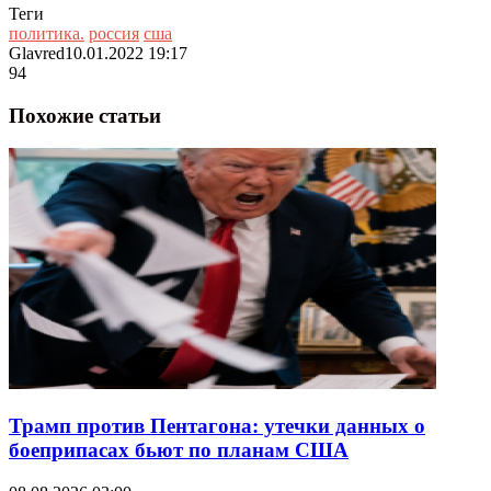
Теги
политика.
россия
сша
Glavred
10.01.2022 19:17
94
Похожие статьи
Трамп против Пентагона: утечки данных о
боеприпасах бьют по планам США