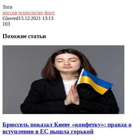
Теги
россия
технологии
флот
Glavred
13.12.2021 13:13
103
Похожие статьи
Брюссель показал Киеву «конфетку»: правда о
вступлении в ЕС вышла горькой