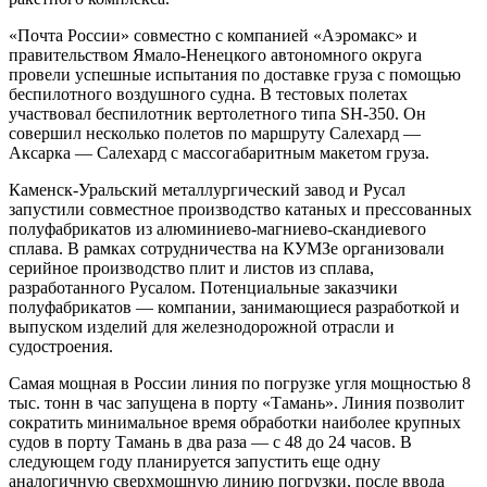
«Почта России» совместно с компанией «Аэромакс» и
правительством Ямало-Ненецкого автономного округа
провели успешные испытания по доставке груза с помощью
беспилотного воздушного судна. В тестовых полетах
участвовал беспилотник вертолетного типа SH-350. Он
совершил несколько полетов по маршруту Салехард —
Аксарка — Салехард с массогабаритным макетом груза.
Каменск-Уральский металлургический завод и Русал
запустили совместное производство катаных и прессованных
полуфабрикатов из алюминиево-магниево-скандиевого
сплава. В рамках сотрудничества на КУМЗе организовали
серийное производство плит и листов из сплава,
разработанного Русалом. Потенциальные заказчики
полуфабрикатов — компании, занимающиеся разработкой и
выпуском изделий для железнодорожной отрасли и
судостроения.
Самая мощная в России линия по погрузке угля мощностью 8
тыс. тонн в час запущена в порту «Тамань». Линия позволит
сократить минимальное время обработки наиболее крупных
судов в порту Тамань в два раза — c 48 до 24 часов. В
следующем году планируется запустить еще одну
аналогичную сверхмощную линию погрузки, после ввода