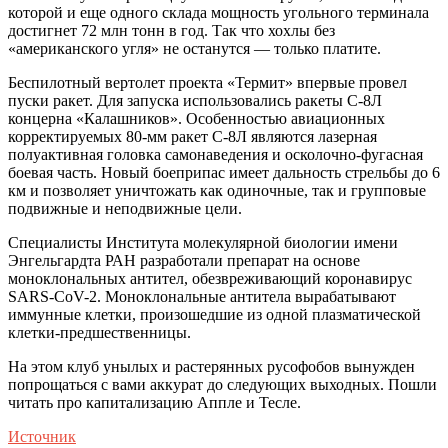
которой и еще одного склада мощность угольного терминала
достигнет 72 млн тонн в год. Так что хохлы без
«американского угля» не останутся — только платите.
Беспилотный вертолет проекта «Термит» впервые провел
пуски ракет. Для запуска использовались ракеты С-8Л
концерна «Калашников». Особенностью авиационных
корректируемых 80-мм ракет С-8Л являются лазерная
полуактивная головка самонаведения и осколочно-фугасная
боевая часть. Новый боеприпас имеет дальность стрельбы до 6
км и позволяет уничтожать как одиночные, так и групповые
подвижные и неподвижные цели.
Специалисты Института молекулярной биологии имени
Энгельгардта РАН разработали препарат на основе
моноклональных антител, обезвреживающий коронавирус
SARS-CoV-2. Моноклональные антитела вырабатывают
иммунные клетки, произошедшие из одной плазматической
клетки-предшественницы.
На этом клуб унылых и растерянных русофобов вынужден
попрощаться с вами аккурат до следующих выходных. Пошли
читать про капитализацию Аппле и Тесле.
Источник