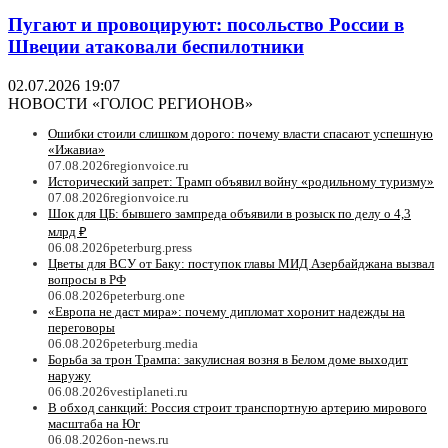
Пугают и провоцируют: посольство России в
Швеции атаковали беспилотники
02.07.2026 19:07
НОВОСТИ «ГОЛОС РЕГИОНОВ»
Ошибки стоили слишком дорого: почему власти спасают успешную
«Ижавиа»
07.08.2026
regionvoice.ru
Исторический запрет: Трамп объявил войну «родильному туризму»
07.08.2026
regionvoice.ru
Шок для ЦБ: бывшего зампреда объявили в розыск по делу о 4,3
млрд ₽
06.08.2026
peterburg.press
Цветы для ВСУ от Баку: поступок главы МИД Азербайджана вызвал
вопросы в РФ
06.08.2026
peterburg.one
«Европа не даст мира»: почему дипломат хоронит надежды на
переговоры
06.08.2026
peterburg.media
Борьба за трон Трампа: закулисная возня в Белом доме выходит
наружу
06.08.2026
vestiplaneti.ru
В обход санкций: Россия строит транспортную артерию мирового
масштаба на Юг
06.08.2026
on-news.ru