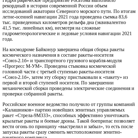
Гидрографическое предприятие Росатома выполнило
рекордный в истории современной России объем
исследований акватории Северного морского пути. По итогам
летне-осенней навигации 2021 года проведена съемка 83,6
тыс. приведенных километров рельефа дна (эквивалентно
41,5 тыс. линейных км), несмотря на сложные
гидрометеорологические и ледовые условия навигации 2021
года.
На космодроме Байконур завершена общая сборка ракеты
космического назначения в составе ракеты-носителя
«Союз-2.1б» и транспортного грузового корабля-модуля
«Прогресс М-УМ». Проведена стыковка космической
головной части с третьей ступенью ракеты-носителя
«Союз-2.1б», затем эту сборку пристыковали к «пакету» из
первой и второй ступеней носителя. По завершении
механической сборки проведены электрические соединения и
проверки собранной ракеты.
Российское военное ведомство получило от группы компаний
«Калашников» партию новейших зенитных управляемых
ракет «Стрела-9М333», способных эффективно уничтожать
крылатые ракеты и боевые дроны. Такой боеприпас позволяет
вести огонь по принципу «выстрелил и забыл», то есть после
запуска ракеты сразу сменить местоположение зенитно-
ракетного комплекса.