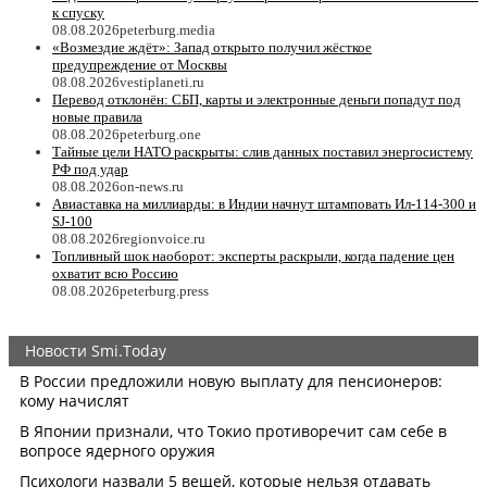
к спуску
08.08.2026
peterburg.media
«Возмездие ждёт»: Запад открыто получил жёсткое
предупреждение от Москвы
08.08.2026
vestiplaneti.ru
Перевод отклонён: СБП, карты и электронные деньги попадут под
новые правила
08.08.2026
peterburg.one
Тайные цели НАТО раскрыты: слив данных поставил энергосистему
РФ под удар
08.08.2026
on-news.ru
Авиаставка на миллиарды: в Индии начнут штамповать Ил‑114‑300 и
SJ‑100
08.08.2026
regionvoice.ru
Топливный шок наоборот: эксперты раскрыли, когда падение цен
охватит всю Россию
08.08.2026
peterburg.press