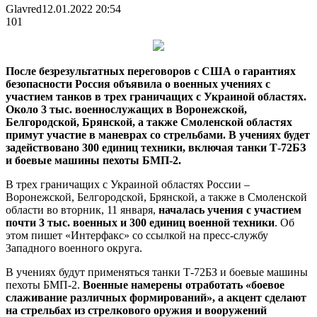
Glavred
12.01.2022 20:54
101
После безрезультатных переговоров с США о гарантиях
безопасности Россия объявила о военных учениях с
участием танков в трех граничащих с Украиной областях.
Около 3 тыс. военнослужащих в Воронежской,
Белгородской, Брянской, а также Смоленской областях
примут участие в
маневрах со стрельбами. В учениях будет
задействовано 300 единиц техники, включая танки Т-72БЗ
и боевые машины пехоты БМП-2.
В трех граничащих с Украиной областях России –
Воронежской, Белгородской, Брянской, а также в Смоленской
области во вторник, 11 января,
началась учения с участием
почти 3 тыс. военных и 300 единиц военной техники
. Об
этом пишет «Интерфакс» со ссылкой на пресс-службу
Западного военного округа.
В учениях будут применяться танки Т-72БЗ и боевые машины
пехоты БМП-2.
Военные намерены отработать «боевое
слаживание различных формирований», а акцент сделают
на стрельбах из стрелкового оружия и вооружений