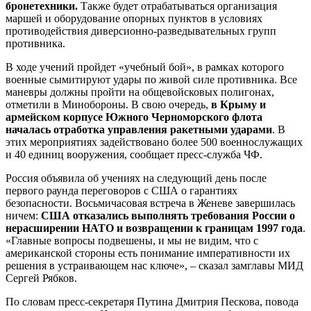
бронетехники.
Также будет отрабатываться организация
маршей и оборудование опорных пунктов в условиях
противодействия диверсионно-разведывательных групп
противника.
В ходе учений пройдет «учебный бой», в рамках которого
военные сымитируют удары по живой силе противника. Все
маневры должны пройти на общевойсковых полигонах,
отметили в Минобороны. В свою очередь,
в Крыму и
армейском корпусе Южного Черноморского флота
началась отработка управления ракетными ударами
. В
этих мероприятиях задействовано более 500 военнослужащих
и 40 единиц вооружения, сообщает пресс-служба ЧФ.
Россия объявила об учениях на следующий день после
первого раунда переговоров с США о гарантиях
безопасности. Восьмичасовая встреча в Женеве завершилась
ничем:
США отказались выполнять требования России о
нерасширении НАТО и возвращении к границам 1997 года
.
«Главные вопросы подвешены, и мы не видим, что с
американской стороны есть понимание императивности их
решения в устраивающем нас ключе», – сказал замглавы МИД
Сергей Рябков.
По словам пресс-секретаря Путина Дмитрия Пескова, повода