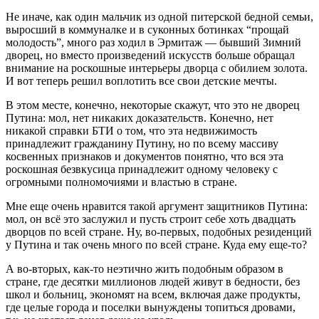
Не иначе, как один мальчик из одной питерской бедной семьи,
выросший в коммуналке и в суконных ботинках “прощай
молодость”, много раз ходил в Эрмитаж — бывший Зимний
дворец, но вместо произведений искусств больше обращал
внимание на роскошные интерьеры дворца с обилием золота.
И вот теперь решил воплотить все свои детские мечты.
В этом месте, конечно, некоторые скажут, что это не дворец
Путина: мол, нет никаких доказательств. Конечно, нет
никакой справки БТИ о том, что эта недвижимость
принадлежит гражданину Путину, но по всему массиву
косвенных признаков и документов понятно, что вся эта
роскошная безвкусица принадлежит одному человеку с
огромными полномочиями и властью в стране.
Мне еще очень нравится такой аргумент защитников Путина:
мол, он всё это заслужил и пусть строит себе хоть двадцать
дворцов по всей стране. Ну, во-первых, подобных резиденций
у Путина и так очень много по всей стране. Куда ему еще-то?
А во-вторых, как-то неэтично жить подобным образом в
стране, где десятки миллионов людей живут в бедности, без
школ и больниц, экономят на всем, включая даже продукты,
где целые города и поселки вынуждены топиться дровами,