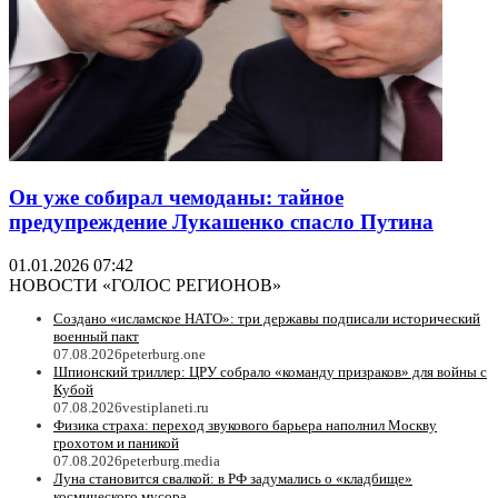
Он уже собирал чемоданы: тайное
предупреждение Лукашенко спасло Путина
01.01.2026 07:42
НОВОСТИ «ГОЛОС РЕГИОНОВ»
Создано «исламское НАТО»: три державы подписали исторический
военный пакт
07.08.2026
peterburg.one
Шпионский триллер: ЦРУ собрало «команду призраков» для войны с
Кубой
07.08.2026
vestiplaneti.ru
Физика страха: переход звукового барьера наполнил Москву
грохотом и паникой
07.08.2026
peterburg.media
Луна становится свалкой: в РФ задумались о «кладбище»
космического мусора