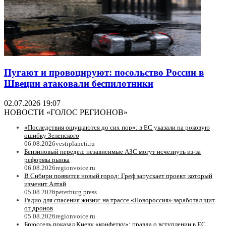
Пугают и провоцируют: посольство России в
Швеции атаковали беспилотники
02.07.2026 19:07
НОВОСТИ «ГОЛОС РЕГИОНОВ»
«Последствия ощущаются до сих пор»: в ЕС указали на роковую
ошибку Зеленского
06.08.2026
vestiplaneti.ru
Бензиновый передел: независимые АЗС могут исчезнуть из-за
реформы рынка
06.08.2026
regionvoice.ru
В Сибири появится новый город: Греф запускает проект, который
изменит Алтай
05.08.2026
peterburg.press
Радио для спасения жизни: на трассе «Новороссия» заработал щит
от дронов
05.08.2026
regionvoice.ru
Брюссель показал Киеву «конфетку»: правда о вступлении в ЕС