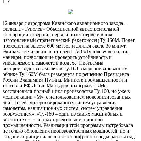
112
12 января с аэродрома Казанского авиационного завода –
филиала «Туполев» Объединенной авиастроительной
корпорации совершил первый полет первый вновь
изготовленный стратегический ракетоносец Ту-160М. Полет
проходил на высоте 600 метров и длился около 30 минут.
Экипаж
летчиков-испытателей ПАО «Туполев» выполнил
маневры, позволяющие проверить устойчивость и
управляемость самолета в воздухе. Программа
воспроизводства самолетов Ту-160 в модернизированном
облике Ту-160М была развернута по решению Президента
России Владимира Путина. Министр промышленности и
торговли РФ Денис Мантуров подчеркнул: «Мы
восстановили полный цикл производства Ту-160, но уже в
модификации «М», с использованием модернизированных
двигателей, модернизированных систем управления
самолетом, навигационных систем, систем управления
вооружением». «Ту-160 – один из самых масштабных и
высокотехнологичных проектов авиационной
промышленности. Реализация этой программы потребовала
не только обновления производственных мощностей, но и
создания принципиально новой цифровой среды работы над