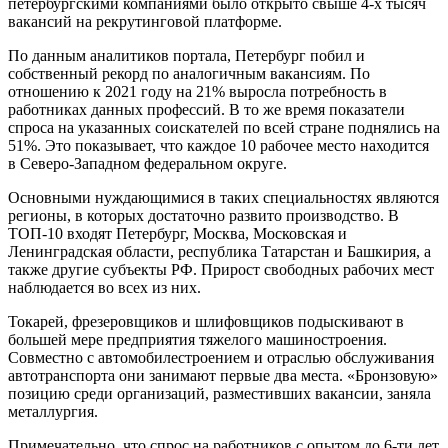
петербургскими компаниями было открыто свыше 4-х тысяч
вакансий на рекрутинговой платформе.
По данным аналитиков портала, Петербург побил и
собственный рекорд по аналогичным вакансиям. По
отношению к 2021 году на 21% выросла потребность в
работниках данных профессий. В то же время показатели
спроса на указанных соискателей по всей стране поднялись на
51%. Это показывает, что каждое 10 рабочее место находится
в Северо-Западном федеральном округе.
Основными нуждающимися в таких специальностях являются
регионы, в которых достаточно развито производство. В
ТОП-10 входят Петербург, Москва, Московская и
Ленинградская области, республика Татарстан и Башкирия, а
также другие субъекты РФ. Прирост свободных рабочих мест
наблюдается во всех из них.
Токарей, фрезеровщиков и шлифовщиков подыскивают в
большей мере предприятия тяжелого машиностроения.
Совместно с автомобилестроением и отраслью обслуживания
автотранспорта они занимают первые два места. «Бронзовую»
позицию среди организаций, разместивших вакансии, заняла
металлургия.
Примечательно, что спрос на работников с опытом до 6-ти лет