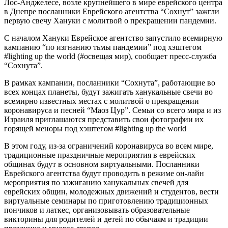
Лос-Анджелесе, возле крупнейшего в мире еврейского центра
в Днепре посланники Еврейского агентства “Сохнут” зажгли
первую свечу Хануки с молитвой о прекращении пандемии.
С началом Хануки Еврейское агентство запустило всемирную
кампанию “по изгнанию тьмы пандемии” под хэштегом
#lighting up the world (#освещая мир), сообщает пресс-служба
“Сохнута”.
В рамках кампании, посланники “Сохнута”, работающие во
всех концах планеты, будут зажигать ханукальные свечи во
всемирно известных местах с молитвой о прекращении
коронавируса и песней “Маоз Цур”. Семьи со всего мира и из
Израиля приглашаются представить свои фотографии их
горящей меноры под хэштегом #lighting up the world
В этом году, из-за ограничений коронавируса во всем мире,
традиционные праздничные мероприятия в еврейских
общинах будут в основном виртуальными. Посланники
Еврейского агентства будут проводить в режиме он-лайн
мероприятия по зажиганию ханукальных свечей для
еврейских общин, молодежных движений и студентов, вести
виртуальные семинары по приготовлению традиционных
пончиков и латкес, организовывать образовательные
викторины для родителей и детей по обычаям и традиции