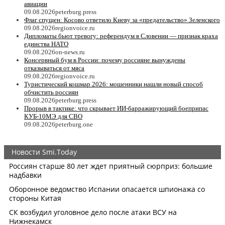
авиации
09.08.2026
peterburg.press
Флаг спущен: Косово ответило Киеву за «предательство» Зеленского
09.08.2026
regionvoice.ru
Дипломаты бьют тревогу: референдум в Словении — признак краха
единства НАТО
09.08.2026
on-news.ru
Консервный бум в России: почему россияне вынуждены
отказываться от мяса
09.08.2026
regionvoice.ru
Туристический кошмар 2026: мошенники нашли новый способ
обчистить россиян
09.08.2026
peterburg.press
Прорыв в тактике: что скрывает ИИ-барражирующий боеприпас
КУБ-10МЭ для СВО
09.08.2026
peterburg.one