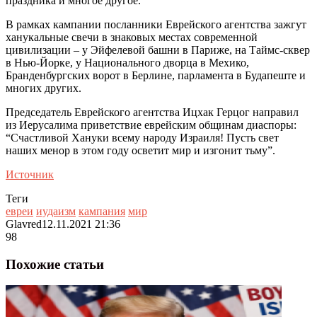
праздника и многое другое.
В рамках кампании посланники Еврейского агентства зажгут
ханукальные свечи в знаковых местах современной
цивилизации – у Эйфелевой башни в Париже, на Таймс-сквер
в Нью-Йорке, у Национального дворца в Мехико,
Бранденбургских ворот в Берлине, парламента в Будапеште и
многих других.
Председатель Еврейского агентства Ицхак Герцог направил
из Иерусалима приветствие еврейским общинам диаспоры:
“Счастливой Хануки всему народу Израиля! Пусть свет
наших менор в этом году осветит мир и изгонит тьму”.
Источник
Теги
евреи
иудаизм
кампания
мир
Glavred
12.11.2021 21:36
98
Похожие статьи