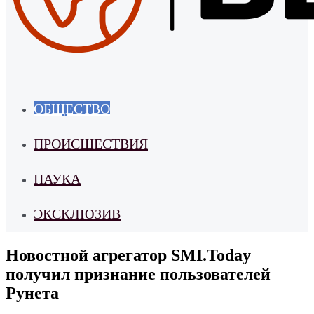
ОБЩЕСТВО
ПРОИСШЕСТВИЯ
НАУКА
ЭКСКЛЮЗИВ
Новостной агрегатор SMI.Today
получил признание пользователей
Рунета