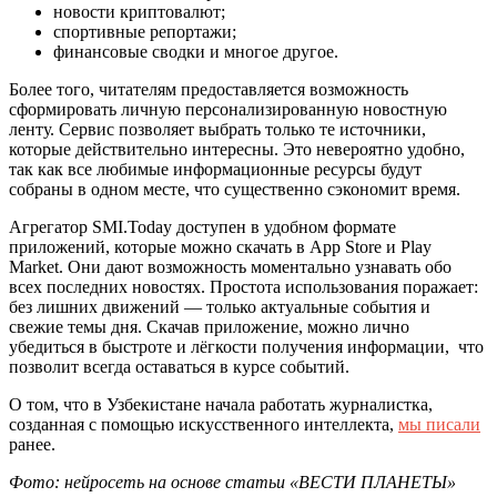
новости криптовалют;
спортивные репортажи;
финансовые сводки и многое другое.
Более того, читателям предоставляется возможность
сформировать личную персонализированную новостную
ленту. Сервис позволяет выбрать только те источники,
которые действительно интересны. Это невероятно удобно,
так как все любимые информационные ресурсы будут
собраны в одном месте, что существенно сэкономит время.
Агрегатор SMI.Today доступен в удобном формате
приложений, которые можно скачать в App Store и Play
Market. Они дают возможность моментально узнавать обо
всех последних новостях. Простота использования поражает:
без лишних движений — только актуальные события и
свежие темы дня. Скачав приложение, можно лично
убедиться в быстроте и лёгкости получения информации, что
позволит всегда оставаться в курсе событий.
О том, что в Узбекистане начала работать журналистка,
созданная с помощью искусственного интеллекта,
мы писали
ранее.
Фото: нейросеть на основе статьи «ВЕСТИ ПЛАНЕТЫ»