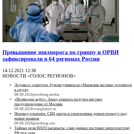
Превышение эпидпорога по гриппу и ОРВИ
зафиксировали в 64 регионах России
14.12.2021 12:38
НОВОСТИ «ГОЛОС РЕГИОНОВ»
Ледокол с секретом: буксир-универсал «Нарвская застава» готовится
к спуску
08.08.2026
peterburg.media
«Возмездие ждёт»: Запад открыто получил жёсткое
предупреждение от Москвы
08.08.2026
vestiplaneti.ru
Перевод отклонён: СБП, карты и электронные деньги попадут под
новые правила
08.08.2026
peterburg.one
Тайные цели НАТО раскрыты: слив данных поставил энергосистему
РФ под удар