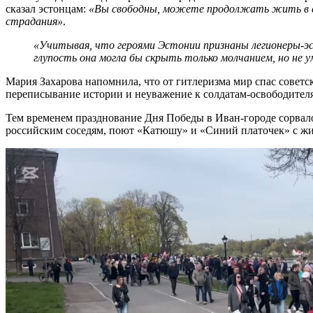
сказал эстонцам:
«Вы свободны, можете продолжать жить в с
страдания»
.
«Учитывая, что героями Эстонии признаны легионеры-эсэ
глупость она могла бы скрыть только молчанием, но не у
Мария Захарова напомнила, что от гитлеризма мир спас советс
переписывание истории и неуважение к солдатам-освободителя
Тем временем празднование Дня Победы в Иван-городе сорвал
российским соседям, поют «Катюшу» и «Синий платочек» с ж