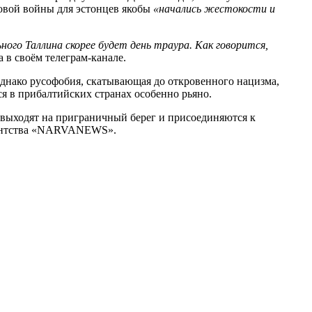
овой войны для эстонцев якобы
«начались жестокости и
ого Таллина скорее будет день траура. Как говорится,
в своём телеграм-канале.
Однако русофобия, скатывающая до откровенного нацизма,
я в прибалтийских странах особенно рьяно.
 выходят на приграничный берег и присоединяются к
агентства «NARVANEWS».