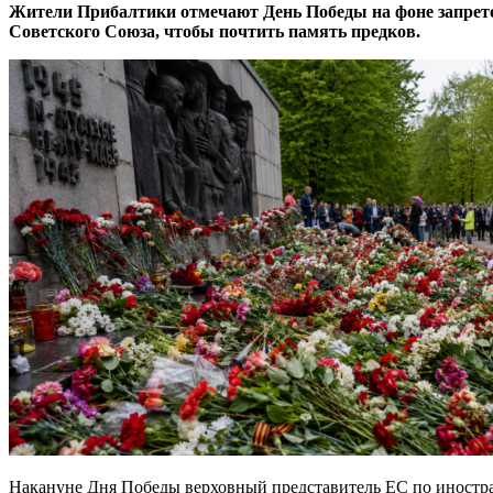
Жители Прибалтики отмечают День Победы на фоне запрето
Советского Союза, чтобы почтить память предков.
Накануне Дня Победы верховный представитель ЕС по иностран