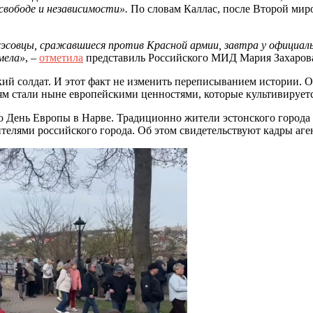
вободе и независимости».
По словам Каллас, после Второй мир
совцы, сражавшиеся против Красной армии, завтра у официальн
мела»
, –
отметила
представиль Российского МИД Мария Захарова 
кий солдат. И этот факт не изменить переписыванием истории. 
м стали ныне европейскими ценностями, которые культивируетс
о День Европы в Нарве. Традиционно жители эстонского города
ителями российского города. Об этом свидетельствуют кадры 