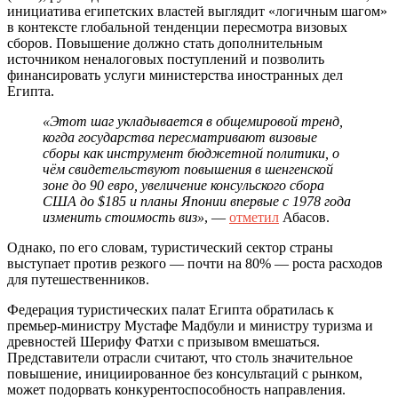
инициатива египетских властей выглядит «логичным шагом»
в контексте глобальной тенденции пересмотра визовых
сборов. Повышение должно стать дополнительным
источником неналоговых поступлений и позволить
финансировать услуги министерства иностранных дел
Египта.
«Этот шаг укладывается в общемировой тренд,
когда государства пересматривают визовые
сборы как инструмент бюджетной политики, о
чём свидетельствуют повышения в шенгенской
зоне до 90 евро, увеличение консульского сбора
США до $185 и планы Японии впервые с 1978 года
изменить стоимость виз»
, —
отметил
Абасов.
Однако, по его словам, туристический сектор страны
выступает против резкого — почти на 80% — роста расходов
для путешественников.
Федерация туристических палат Египта обратилась к
премьер-министру Мустафе Мадбули и министру туризма и
древностей Шерифу Фатхи с призывом вмешаться.
Представители отрасли считают, что столь значительное
повышение, инициированное без консультаций с рынком,
может подорвать конкурентоспособность направления.