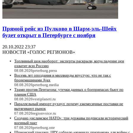
Прямой рейс из Пулково в Шарм-эль-Шейх
будет открыт в Петербурге с ноября
20.10.2022 23:37
НОВОСТИ «ГОЛОС РЕГИОНОВ»
Топливный шок наоборот: эксперты раскрыли, когда падение цен
охватит всю Россию
08.08.2026
peterburg.press
Восемь лет опоздания и миллиарды впустую: что не так с
бронемашинами Ajax
08.08.2026
peterburg.media
Трамп против Пентагона: утечки данных о боеприпасах бьют по
планам США
08.08.2026
vestiplaneti.ru
Параллельный импорт рухнул: почему ежемесячные поставки не
вытягивают рынок
07.08.2026
regionvoice.ru
Создано «исламское НАТО»: три державы подписали исторический
военный пакт
07.08.2026
peterburg.one
Шпионский триллер: ЦРУ собрало «команду призраков» для войны с