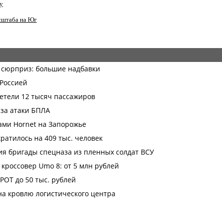
у
сштаба на Юг