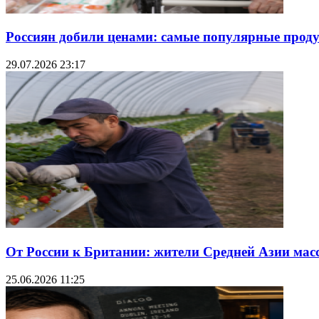
Россиян добили ценами: самые популярные продук
29.07.2026 23:17
От России к Британии: жители Средней Азии мас
25.06.2026 11:25