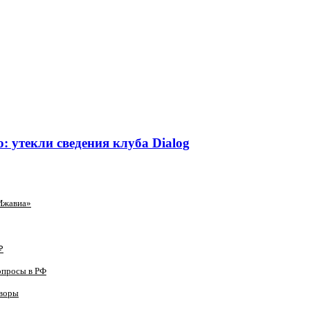
 утекли сведения клуба Dialog
Ижавиа»
₽
опросы в РФ
оворы