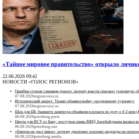
«Тайное мировое правительство» открыло личико:
22.06.2026 09:42
НОВОСТИ «ГОЛОС РЕГИОНОВ»
Ошибки стоили слишком дорого: почему власти спасают успешную «
07.08.2026
regionvoice.ru
Исторический запрет: Трамп объявил войну «родильному туризму»
07.08.2026
regionvoice.ru
Шок для ЦБ: бывшего зампреда объявили в розыск по делу о 4,3 млрд 
06.08.2026
peterburg.press
Цветы для ВСУ от Баку: поступок главы МИД Азербайджана вызвал в
06.08.2026
peterburg.one
«Европа не даст мира»: почему дипломат хоронит надежды на перег
06.08.2026
peterburg.media