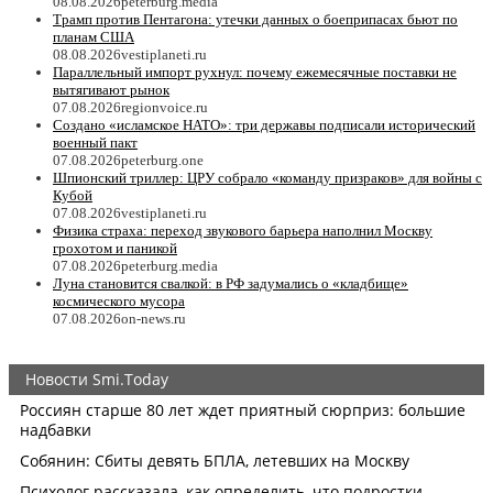
08.08.2026
peterburg.media
Трамп против Пентагона: утечки данных о боеприпасах бьют по
планам США
08.08.2026
vestiplaneti.ru
Параллельный импорт рухнул: почему ежемесячные поставки не
вытягивают рынок
07.08.2026
regionvoice.ru
Создано «исламское НАТО»: три державы подписали исторический
военный пакт
07.08.2026
peterburg.one
Шпионский триллер: ЦРУ собрало «команду призраков» для войны с
Кубой
07.08.2026
vestiplaneti.ru
Физика страха: переход звукового барьера наполнил Москву
грохотом и паникой
07.08.2026
peterburg.media
Луна становится свалкой: в РФ задумались о «кладбище»
космического мусора
07.08.2026
on-news.ru