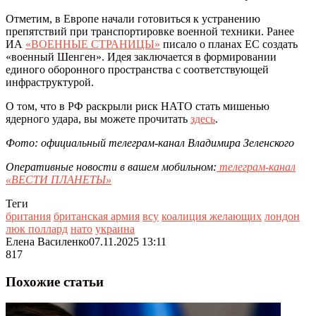
Отметим, в Европе начали готовиться к устранению
препятствий при транспортировке военной техники. Ранее
ИА
«ВОЕННЫЕ СТРАНИЦЫ»
писало о планах ЕС создать
«военный Шенген». Идея заключается в формировании
единого оборонного пространства с соответствующей
инфраструктурой.
О том, что в РФ раскрыли риск НАТО стать мишенью
ядерного удара, вы можете прочитать
здесь
.
Фото: официальный телеграм-канал Владимира Зеленского
Оперативные новости в вашем мобильном:
телеграм-канал
«ВЕСТИ ПЛАНЕТЫ»
Теги
британия
британская армия
всу
коалиция желающих
лондон
люк поллард
нато
украина
Елена Василенко
07.11.2025 13:11
817
Похожие статьи