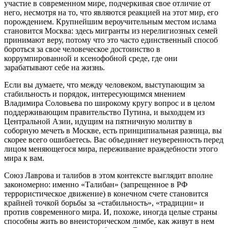
участие в современном мире, подчеркивая свое отличие от
него, несмотря на то, что являются реакцией на этот мир, его
порождением. Крупнейшим вероучительным местом ислама
становится Москва: здесь мигранты из нерелигиозных семей
принимают веру, потому что это часто единственный способ
бороться за свое человеческое достоинство в
коррумпированной и ксенофобной среде, где они
зарабатывают себе на жизнь.
Если вы думаете, что между человеком, выступающим за
стабильность и порядок, интересующимся мнением
Владимира Соловьева по широкому кругу вопрос и в целом
поддерживающим правительство Путина, и выходцем из
Центральной Азии, идущим на пятничную молитву в
соборную мечеть в Москве, есть принципиальная разница, вы
скорее всего ошибаетесь. Вас объединяет неуверенность перед
лицом меняющегося мира, переживание враждебности этого
мира к вам.
Союз Лаврова и талибов в этом контексте выглядит вполне
закономерно: именно «Талибан» (запрещенное в РФ
террористическое движение) в конечном счете становится
крайней точкой борьбы за «стабильность», «традиции» и
против современного мира. И, похоже, иногда целые страны
способны жить во внеисторическом лимбе, как живут в нем