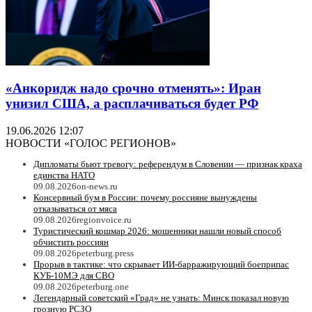
«Анкоридж надо срочно отменять»: Иран
унизил США, а расплачиваться будет РФ
19.06.2026 12:07
НОВОСТИ «ГОЛОС РЕГИОНОВ»
Дипломаты бьют тревогу: референдум в Словении — признак краха
единства НАТО
09.08.2026
on-news.ru
Консервный бум в России: почему россияне вынуждены
отказываться от мяса
09.08.2026
regionvoice.ru
Туристический кошмар 2026: мошенники нашли новый способ
обчистить россиян
09.08.2026
peterburg.press
Прорыв в тактике: что скрывает ИИ-барражирующий боеприпас
КУБ-10МЭ для СВО
09.08.2026
peterburg.one
Легендарный советский «Град» не узнать: Минск показал новую
грозную РСЗО