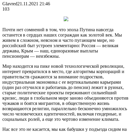
Glavred
21.11.2021 21:46
103
Почти нет сомнений в том, что эпоха Путина навсегда
останется в сердцах наших сограждан как золотой век. Мы
живем в сложном, неясном и часто пугающем мире, но
российский быт устроен элементарно: Россия — великая
держава, Крым — наш, единоразовые выплаты
пенсионерам —
неизбежны.
Мир находится на пике новой технологической революции,
интернет превратился в место, где алгоритмы корпораций и
правительств сражаются за внимание подростков,
индустриальная экономика с ее вертикальными карьерами
(один раз отучился и работаешь до пенсии) лежит в руинах,
старые политические проекты переживают сильнейший
кризис, люди в глобальном мире заново объединяются против
чужаков и боятся мигрантов, в общественную жизнь
возвращаются религии, параллельно бесконечно умножилось
число человеческих идентичностей, включая гендерные, и
социальных ролей, а еще это чертово изменение климата.
Нас все это не касается, мы как бабушки у подъезда сидим на