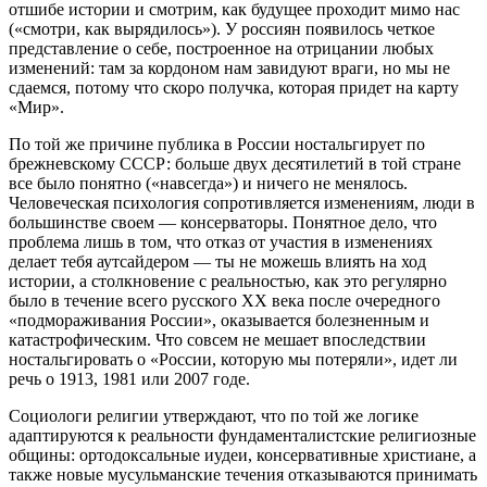
отшибе истории и смотрим, как будущее проходит мимо нас
(«смотри, как вырядилось»). У россиян появилось четкое
представление о себе, построенное на отрицании любых
изменений: там за кордоном нам завидуют враги, но мы не
сдаемся, потому что скоро получка, которая придет на карту
«Мир».
По той же причине публика в России ностальгирует по
брежневскому СССР: больше двух десятилетий в той стране
все было понятно («навсегда») и ничего не менялось.
Человеческая психология сопротивляется изменениям, люди в
большинстве своем — консерваторы. Понятное дело, что
проблема лишь в том, что отказ от участия в изменениях
делает тебя аутсайдером — ты не можешь влиять на ход
истории, а столкновение с реальностью, как это регулярно
было в течение всего русского XX века после очередного
«подмораживания России», оказывается болезненным и
катастрофическим. Что совсем не мешает впоследствии
ностальгировать о «России, которую мы потеряли», идет ли
речь о 1913, 1981 или 2007 годе.
Социологи религии утверждают, что по той же логике
адаптируются к реальности фундаменталистские религиозные
общины: ортодоксальные иудеи, консервативные христиане, а
также новые мусульманские течения отказываются принимать