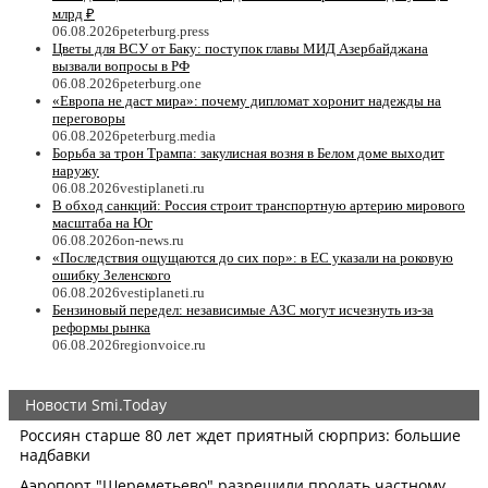
млрд ₽
06.08.2026
peterburg.press
Цветы для ВСУ от Баку: поступок главы МИД Азербайджана
вызвали вопросы в РФ
06.08.2026
peterburg.one
«Европа не даст мира»: почему дипломат хоронит надежды на
переговоры
06.08.2026
peterburg.media
Борьба за трон Трампа: закулисная возня в Белом доме выходит
наружу
06.08.2026
vestiplaneti.ru
В обход санкций: Россия строит транспортную артерию мирового
масштаба на Юг
06.08.2026
on-news.ru
«Последствия ощущаются до сих пор»: в ЕС указали на роковую
ошибку Зеленского
06.08.2026
vestiplaneti.ru
Бензиновый передел: независимые АЗС могут исчезнуть из-за
реформы рынка
06.08.2026
regionvoice.ru