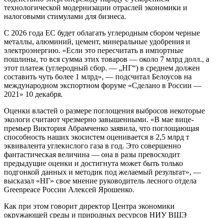
технологической модернизации отраслей экономики и
налоговыми стимулами для бизнеса.
С 2026 года ЕС будет облагать углеродным сбором черные
металлы, алюминий, цемент, минеральные удобрения и
электроэнергию. «Если это пересчитать в импортные
пошлины, то вся сумма этих товаров — около 7 млрд долл., а
этот платеж (углеродный сбор. — „НГ“) в среднем должен
составить чуть более 1 млрд», — подсчитал Белоусов на
международном экспортном форуме «Сделано в России —
2021» 10 декабря.
Оценки властей о размере поглощения выбросов некоторые
экологи считают чрезмерно завышенными. «В мае вице-
премьер Виктория Абрамченко заявила, что поглощающая
способность наших экосистем оценивается в 2,5 млрд т
эквивалента углекислого газа в год. Это совершенно
фантастическая величина — она в разы превосходит
предыдущие оценки и достигнута может быть только
подгонкой данных и методик под желаемый результат», —
высказал «НГ» свое мнение руководитель лесного отдела
Greenpeace России Алексей Ярошенко.
Как при этом говорит директор Центра экономики
окружающей среды и природных ресурсов НИУ ВШЭ