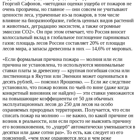
Георгий Сафонов, «методики оценки ущерба от пожаров не
очень прозрачны, но главное — они совсем не учитывают
ценности леса, утраченные из-за пожаров, в том числе
влияние на биоразнообразие, гибель ценных видов растений
и животных, деградацию экосистем, а также огромные
эмиссии СО2». Он при этом отмечает, что Россия вносит
колоссальный вклад в глобальное поглощение парниковых
газов: площадь лесов России составляет 20% от площади
лесов мира, а запасы древесины в них — 14,6% от мировых.
«Если формальная причина пожара — молния или если
причина не установлена, то используются минимальные
ставки платы за древесину — крупная погибшая сосна или
лиственница в Якутии или Эвенкии может оцениваться в
десять рублей, — пояснил Ярошенко. — Если же следствие
установило, что пожар возник по чьей-то вине (даже когда
конкретный виновник не найден) — эти ставки умножаются
на повышающие коэффициенты от 50 для обычных
эксплуатационных лесов до 250 для лесов на особо
охраняемых природных территориях. Получается, что если
списать пожар на молнию — не важно, по какой причине он
возник в реальности, или если просто не выяснять причину
его возникновения, то „ущерб“ автоматически уменьшается в
десятки или даже сотни раз». То есть, как следует из его
пояснений, «чем хуже охраняются леса и чем реже