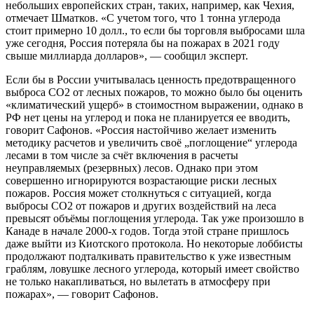
небольших европейских стран, таких, например, как Чехия,
отмечает Шматков. «С учетом того, что 1 тонна углерода
стоит примерно 10 долл., то если бы торговля выбросами шла
уже сегодня, Россия потеряла бы на пожарах в 2021 году
свыше миллиарда долларов», — сообщил эксперт.
Если бы в России учитывалась ценность предотвращенного
выброса СО2 от лесных пожаров, то можно было бы оценить
«климатический ущерб» в стоимостном выражении, однако в
РФ нет цены на углерод и пока не планируется ее вводить,
говорит Сафонов. «Россия настойчиво желает изменить
методику расчетов и увеличить своё „поглощение“ углерода
лесами в том числе за счёт включения в расчеты
неуправляемых (резервных) лесов. Однако при этом
совершенно игнорируются возрастающие риски лесных
пожаров. Россия может столкнуться с ситуацией, когда
выбросы СО2 от пожаров и других воздействий на леса
превысят объёмы поглощения углерода. Так уже произошло в
Канаде в начале 2000-х годов. Тогда этой стране пришлось
даже выйти из Киотского протокола. Но некоторые лоббисты
продолжают подталкивать правительство к уже известным
граблям, ловушке лесного углерода, который имеет свойство
не только накапливаться, но вылетать в атмосферу при
пожарах», — говорит Сафонов.