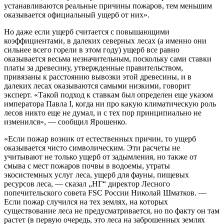
устанавливаются реальные причины пожаров, тем меньшим
оказывается официальный ущерб от них».
Но даже если ущерб считается с повышающими
коэффициентами, в далеких северных лесах (а именно они
сильнее всего горели в этом году) ущерб все равно
оказывается весьма незначительным, поскольку сами ставки
платы за древесину, утвержденные правительством,
привязаны к расстоянию вывозки этой древесины, и в
далеких лесах оказываются самыми низкими, говорит
эксперт. «Такой подход к ставкам был определен еще указом
императора Павла I, когда ни про какую климатическую роль
лесов никто еще не думал, и с тех пор принципиально не
изменился», — сообщил Ярошенко.
«Если пожар возник от естественных причин, то ущерб
оказывается чисто символическим. Эти расчеты не
учитывают не только ущерб от задымления, но также от
смыва с мест пожаров почвы в водоемы, утраты
экосистемных услуг леса, ущерб для фауны, пищевых
ресурсов леса, — сказал „НГ“ директор Лесного
попечительского совета FSC России Николай Шматков. —
Если пожар случился на тех землях, на которых
существование леса не предусматривается, но по факту он там
растет (в первую очередь, это леса на заброшенных землях