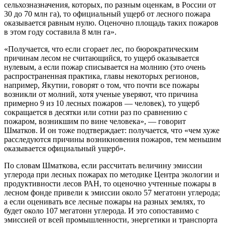
сельхозназначения, которых, по разным оценкам, в России от
30 до 70 млн га), то официальный ущерб от лесного пожара
оказывается равным нулю. Оценочно площадь таких пожаров
в этом году составила 8 млн га».
«Получается, что если сгорает лес, по бюрократическим
причинам лесом не считающийся, то ущерб оказывается
нулевым, а если пожар списывается на молнию (это очень
распространенная практика, главы некоторых регионов,
например, Якутии, говорят о том, что почти все пожары
возникли от молний, хотя ученые уверяют, что причина
примерно 9 из 10 лесных пожаров — человек), то ущерб
сокращается в десятки или сотни раз по сравнению с
пожаром, возникшим по вине человека», — говорит
Шматков. И он тоже подтверждает: получается, что «чем хуже
расследуются причины возникновения пожаров, тем меньшим
оказывается официальный ущерб».
По словам Шматкова, если рассчитать величину эмиссии
углерода при лесных пожарах по методике Центра экологии и
продуктивности лесов РАН, то оценочно учтенные пожары в
лесном фонде привели к эмиссии около 57 мегатонн углерода;
а если оценивать все лесные пожары на разных землях, то
будет около 107 мегатонн углерода. И это сопоставимо с
эмиссией от всей промышленности, энергетики и транспорта