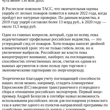
чуть менее 150 млн долл.
В Рослесхозе пояснили ТАСС, что окончательная оценка
ущерба от лесных пожаров появится в начале 2022 года, когда
пройдут все натурные проверки. По данным ведомства, в
2019 году ущерб составлял более 13 млрд руб., в 2020 году —
около 11,5 млрд руб.
Один из главных вопросов, который, судя по всему, пока
недоучитывают профильные российские ведомства, — это
углеродный след от пожаров. Хотя пожары наносят двойной
климатический урон: это не только гибель лесов, но и
увеличение выбросов. Российские же власти пока
концентрируют внимание, наоборот, на поглощающих
способностях отечественных лесов, считая их одним из
важных аргументов в свою пользу при торговле с
экономическими партнерами по энергопереходу.
Теоретически благодаря учету поглощающей способности
наших лесов можно, например, сгладить планируемое
Евросоюзом (ЕС) введение трансграничного углеродного
сбора в отношении российских экспортеров. Первый вице-
премьер Андрей Белоусов в сентябре назвал возможность
использования российских лесов для поглощения углекислого
газа в качестве одного из пунктов-направлений программы по
содействию энергопереходу наряду с ускорением