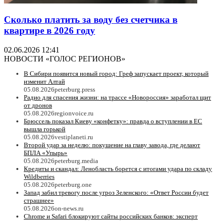
Сколько платить за воду без счетчика в
квартире в 2026 году
02.06.2026 12:41
НОВОСТИ «ГОЛОС РЕГИОНОВ»
В Сибири появится новый город: Греф запускает проект, который
изменит Алтай
05.08.2026
peterburg.press
Радио для спасения жизни: на трассе «Новороссия» заработал щит
от дронов
05.08.2026
regionvoice.ru
Брюссель показал Киеву «конфетку»: правда о вступлении в ЕС
вышла горькой
05.08.2026
vestiplaneti.ru
Второй удар за неделю: покушение на главу завода, где делают
БПЛА «Упырь»
05.08.2026
peterburg.media
Кредиты и скандал: Ленобласть борется с итогами удара по складу
Wildberries
05.08.2026
peterburg.one
Запад забил тревогу после угроз Зеленского: «Ответ России будет
страшнее»
05.08.2026
on-news.ru
Chrome и Safari блокируют сайты российских банков: эксперт