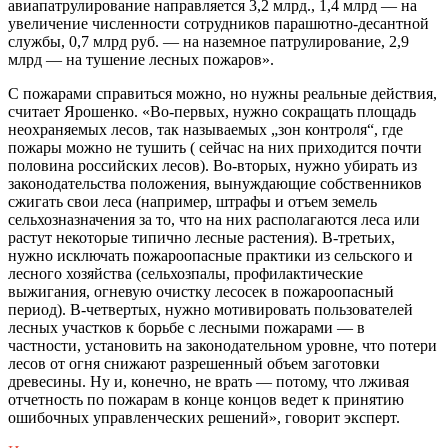
авиапатрулирование направляется 3,2 млрд., 1,4 млрд — на
увеличение численности сотрудников парашютно-десантной
службы, 0,7 млрд руб. — на наземное патрулирование, 2,9
млрд — на тушение лесных пожаров».
С пожарами справиться можно, но нужны реальные действия,
считает Ярошенко. «Во-первых, нужно сокращать площадь
неохраняемых лесов, так называемых „зон контроля“, где
пожары можно не тушить ( сейчас на них приходится почти
половина российских лесов). Во-вторых, нужно убирать из
законодательства положения, вынуждающие собственников
сжигать свои леса (например, штрафы и отъем земель
сельхозназначения за то, что на них располагаются леса или
растут некоторые типично лесные растения). В-третьих,
нужно исключать пожароопасные практики из сельского и
лесного хозяйства (сельхозпалы, профилактические
выжигания, огневую очистку лесосек в пожароопасный
период). В-четвертых, нужно мотивировать пользователей
лесных участков к борьбе с лесными пожарами — в
частности, установить на законодательном уровне, что потери
лесов от огня снижают разрешенный объем заготовки
древесины. Ну и, конечно, не врать — потому, что лживая
отчетность по пожарам в конце концов ведет к принятию
ошибочных управленческих решений», говорит эксперт.