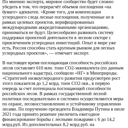
По мнению эксперта, мировое сообщество будет сложно
убедить в том, что перерасчёт объемов поглощения «на
бумаге» адекватен. «Кроме того, для компенсации
углеродного следа лесные поглощения, полученные не в
рамках целевых проектов, верифицированных
международными аккредитованными организациями,
приниматься не будут. Целесообразно развивать систему
поддержки проектной деятельности в лесном секторе с
привлечением углеродных инвестиций. Опыт в мире уже
есть, Россия способна стать крупным рынком для лесных
углеродных проектов», — отмечает эксперт.
В настоящее время поглощающая способность российских
лесов составляет 610 млн. тонн CO2-эквивалента (по данным
национального кадастра), сообщили «НГ» в Минприроды.
«Стратегией низкоуглеродного развития предусмотрен рост
этого показателя до 1,2 млрд. тонн CO2-экв., в первую
очередь за счет потенциала поглощающей способности
российских лесов. В рамках государственной лесной
политики последовательно и системно осуществляются меры
по охране, лесовосстановлению и устойчивому управлению
лесами. По поручению президента Владимира Путина в июле
2021 года принято решение увеличить ежегодное
финансирование борьбы с лесными пожарами с 6 до 14,2
млрд.руб. Из дополнительных 8,2 млрд руб. на