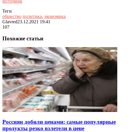
Источник
Теги
общество
политика.
экономика
Glavred
23.12.2021 19:41
107
Похожие статьи
Россиян добили ценами: самые популярные
продукты резко взлетели в цене