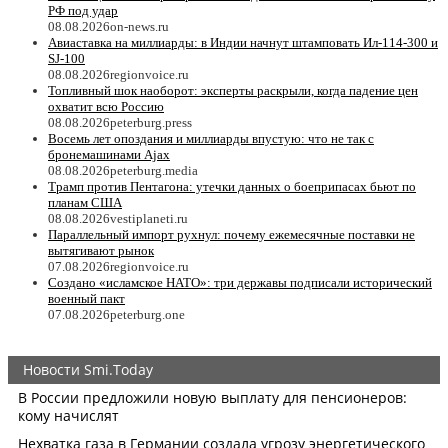
РФ под удар
08.08.2026
on-news.ru
Авиаставка на миллиарды: в Индии начнут штамповать Ил‑114‑300 и
SJ‑100
08.08.2026
regionvoice.ru
Топливный шок наоборот: эксперты раскрыли, когда падение цен
охватит всю Россию
08.08.2026
peterburg.press
Восемь лет опоздания и миллиарды впустую: что не так с
бронемашинами Ajax
08.08.2026
peterburg.media
Трамп против Пентагона: утечки данных о боеприпасах бьют по
планам США
08.08.2026
vestiplaneti.ru
Параллельный импорт рухнул: почему ежемесячные поставки не
вытягивают рынок
07.08.2026
regionvoice.ru
Создано «исламское НАТО»: три державы подписали исторический
военный пакт
07.08.2026
peterburg.one