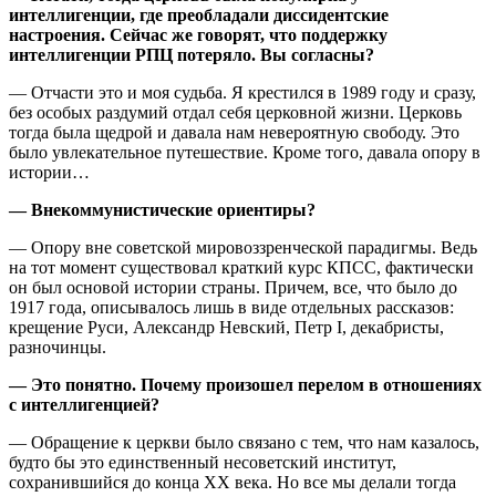
интеллигенции, где преобладали диссидентские
настроения. Сейчас же говорят, что поддержку
интеллигенции РПЦ потеряло. Вы согласны?
— Отчасти это и моя судьба. Я крестился в 1989 году и сразу,
без особых раздумий отдал себя церковной жизни. Церковь
тогда была щедрой и давала нам невероятную свободу. Это
было увлекательное путешествие. Кроме того, давала опору в
истории…
— Внекоммунистические ориентиры?
— Опору вне советской мировоззренческой парадигмы. Ведь
на тот момент существовал краткий курс КПСС, фактически
он был основой истории страны. Причем, все, что было до
1917 года, описывалось лишь в виде отдельных рассказов:
крещение Руси, Александр Невский, Петр I, декабристы,
разночинцы.
— Это понятно. Почему произошел перелом в отношениях
с интеллигенцией?
— Обращение к церкви было связано с тем, что нам казалось,
будто бы это единственный несоветский институт,
сохранившийся до конца XX века. Но все мы делали тогда