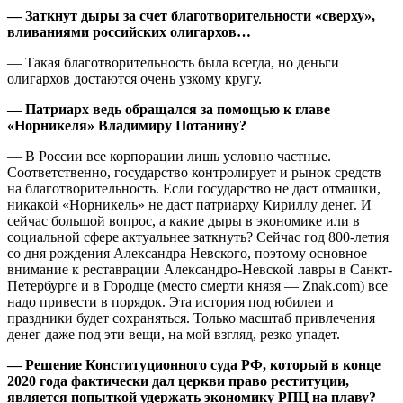
— Заткнут дыры за счет благотворительности «сверху»,
вливаниями российских олигархов…
— Такая благотворительность была всегда, но деньги
олигархов достаются очень узкому кругу.
— Патриарх ведь обращался за помощью к главе
«Норникеля» Владимиру Потанину?
— В России все корпорации лишь условно частные.
Соответственно, государство контролирует и рынок средств
на благотворительность. Если государство не даст отмашки,
никакой «Норникель» не даст патриарху Кириллу денег. И
сейчас большой вопрос, а какие дыры в экономике или в
социальной сфере актуальнее заткнуть? Сейчас год 800-летия
со дня рождения Александра Невского, поэтому основное
внимание к реставрации Александро-Невской лавры в Санкт-
Петербурге и в Городце (место смерти князя — Znak.com) все
надо привести в порядок. Эта история под юбилеи и
праздники будет сохраняться. Только масштаб привлечения
денег даже под эти вещи, на мой взгляд, резко упадет.
— Решение Конституционного суда РФ, который в конце
2020 года фактически дал церкви право реституции,
является попыткой удержать экономику РПЦ на плаву?