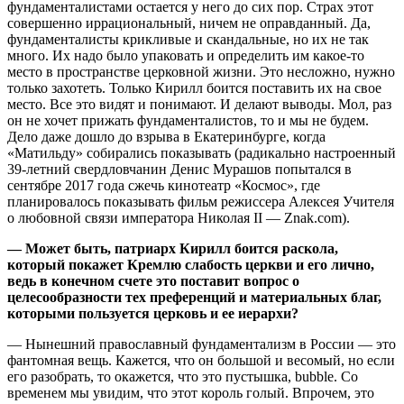
фундаменталистами остается у него до сих пор. Страх этот
совершенно иррациональный, ничем не оправданный. Да,
фундаменталисты крикливые и скандальные, но их не так
много. Их надо было упаковать и определить им какое-то
место в пространстве церковной жизни. Это несложно, нужно
только захотеть. Только Кирилл боится поставить их на свое
место. Все это видят и понимают. И делают выводы. Мол, раз
он не хочет прижать фундаменталистов, то и мы не будем.
Дело даже дошло до взрыва в Екатеринбурге, когда
«Матильду» собирались показывать (радикально настроенный
39-летний свердловчанин Денис Мурашов попытался в
сентябре 2017 года сжечь кинотеатр «Космос», где
планировалось показывать фильм режиссера Алексея Учителя
о любовной связи императора Николая II — Znak.com).
— Может быть, патриарх Кирилл боится раскола,
который покажет Кремлю слабость церкви и его лично,
ведь в конечном счете это поставит вопрос о
целесообразности тех преференций и материальных благ,
которыми пользуется церковь и ее иерархи?
— Нынешний православный фундаментализм в России — это
фантомная вещь. Кажется, что он большой и весомый, но если
его разобрать, то окажется, что это пустышка, bubble. Со
временем мы увидим, что этот король голый. Впрочем, это