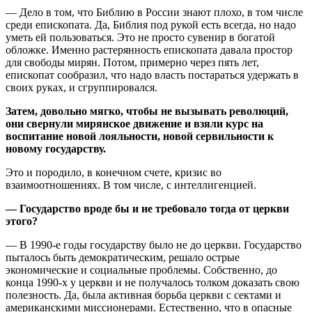
— Дело в том, что Библию в России знают плохо, в том числе
среди епископата. Да, Библия под рукой есть всегда, но надо
уметь ей пользоваться. Это не просто сувенир в богатой
обложке. Именно растерянность епископата давала простор
для свободы мирян. Потом, примерно через пять лет,
епископат сообразил, что надо власть постараться удержать в
своих руках, и сгруппировался.
Затем, довольно мягко, чтобы не вызывать революций,
они свернули мирянское движение и взяли курс на
воспитание новой лояльности, новой сервильности к
новому государству.
Это и породило, в конечном счете, кризис во
взаимоотношениях. В том числе, с интеллигенцией.
— Государство вроде бы и не требовало тогда от церкви
этого?
— В 1990-е годы государству было не до церкви. Государство
пыталось быть демократическим, решало острые
экономические и социальные проблемы. Собственно, до
конца 1990-х у церкви и не получалось толком доказать свою
полезность. Да, была активная борьба церкви с сектами и
американскими миссионерами. Естественно, что в опасные