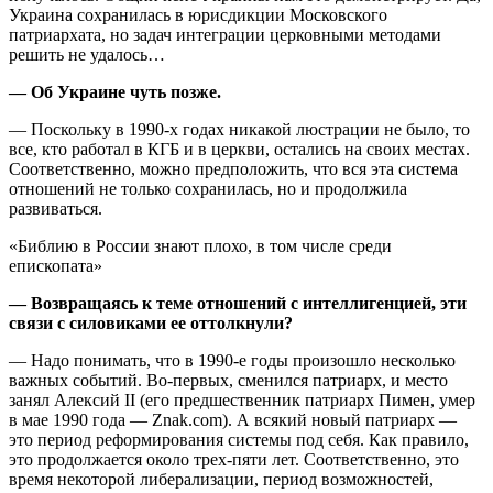
Украина сохранилась в юрисдикции Московского
патриархата, но задач интеграции церковными методами
решить не удалось…
— Об Украине чуть позже.
— Поскольку в 1990-х годах никакой люстрации не было, то
все, кто работал в КГБ и в церкви, остались на своих местах.
Соответственно, можно предположить, что вся эта система
отношений не только сохранилась, но и продолжила
развиваться.
«Библию в России знают плохо, в том числе среди
епископата»
— Возвращаясь к теме отношений с интеллигенцией, эти
связи с силовиками ее оттолкнули?
— Надо понимать, что в 1990-е годы произошло несколько
важных событий. Во-первых, сменился патриарх, и место
занял Алексий II (его предшественник патриарх Пимен, умер
в мае 1990 года — Znak.com). А всякий новый патриарх —
это период реформирования системы под себя. Как правило,
это продолжается около трех-пяти лет. Соответственно, это
время некоторой либерализации, период возможностей,