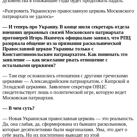
духовенства в ближайшие годы будет продолжать падать.
«Разгромить Украинскую православную церковь Московского
патриархата не удалось»
— И теперь про Украину. В конце июля секретарь отдела
внешних церковных связей Московского патриархата
протоиерей Игорь Якимчук официально заявил, что РПЦ
разорвала общение из-за признания раскольнической
Православной церкви Украины только с
Константинопольским патриархатом. Как понимать это
заявление — как нежелание рвать отношение с
остальными церквями?
— Там еще осложнились отношения с другими греческими
церквями — Александрийским патриархатом, с Кипрской и
Элладской церквями. Заявление секретаря ОВЦС
свидетельствует лишь о политической игре, которую ведет
Московская патриархия.
— В чем суть?
— Новая Украинская православная церковь — это реальность.
Да, она слабая, да, сформирована из бывших раскольников,
которые десятилетиями были маргиналами. Увы, это дает о
себе знать. Но их постепенно выводят из этой