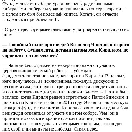
Фундаменталисты были уравновешены радикальными
либералами, либералы уравновешивались консерваторами —
в целом это был бы полезный синтез. Кстати, он отчасти
сохранялся при Алексии II.
«Страх перед фундаменталистами у патриарха остается до сих
пор»
— Покойный ныне протоиерей Всеволод Чаплин, которого
на работу с фундаменталистами патриархом Кириллом, не
справился с этой задачей?
— Чаплин был отряжен на невероятно важный участок
церковно-политической работы — убеждать
фундаменталистов не выступать против Кирилла. В целом у
него получалось. За исключением, пожалуй, дискуссии о
русском языке, которую патриарх побоялся доводить до конца
и соответствующие документы положил «в стол». Потом был
всплеск, когда Кирилл решил встретиться с Папой Римским и
поехать на Критский собор в 2016 году. Это вызвало жесткую
реакцию фундаменталистов. Кирилл ее явно не ожидал и был
вынужден отказаться от участия в этом соборе. Увы, он в
принципе оказался в крайне слабой позиции, так как
постоянно пытался доказать фундаменталистам, что он для
них свой и ни минуты не либерал. Страх перед