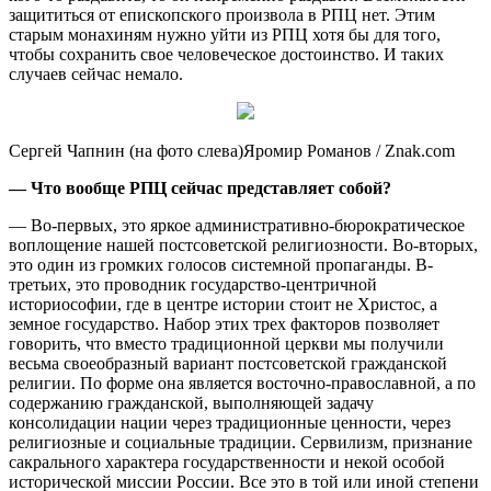
защититься от епископского произвола в РПЦ нет. Этим
старым монахиням нужно уйти из РПЦ хотя бы для того,
чтобы сохранить свое человеческое достоинство. И таких
случаев сейчас немало.
Сергей Чапнин (на фото слева)Яромир Романов / Znak.com
— Что вообще РПЦ сейчас представляет собой?
— Во-первых, это яркое административно-бюрократическое
воплощение нашей постсоветской религиозности. Во-вторых,
это один из громких голосов системной пропаганды. В-
третьих, это проводник государство-центричной
историософии, где в центре истории стоит не Христос, а
земное государство. Набор этих трех факторов позволяет
говорить, что вместо традиционной церкви мы получили
весьма своеобразный вариант постсоветской гражданской
религии. По форме она является восточно-православной, а по
содержанию гражданской, выполняющей задачу
консолидации нации через традиционные ценности, через
религиозные и социальные традиции. Сервилизм, признание
сакрального характера государственности и некой особой
исторической миссии России. Все это в той или иной степени