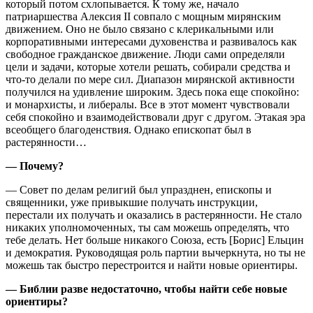
который потом схлопывается. К тому же, начало
патриаршества Алексия II совпало с мощным мирянским
движением. Оно не было связано с клерикальными или
корпоративными интересами духовенства и развивалось как
свободное гражданское движение. Люди сами определяли
цели и задачи, которые хотели решать, собирали средства и
что-то делали по мере сил. Диапазон мирянской активности
получился на удивление широким. Здесь пока еще спокойно:
и монархисты, и либералы. Все в этот момент чувствовали
себя спокойно и взаимодействовали друг с другом. Этакая эра
всеобщего благоденствия. Однако епископат был в
растерянности…
— Почему?
— Совет по делам религий был упразднен, епископы и
священники, уже привыкшие получать инструкции,
перестали их получать и оказались в растерянности. Не стало
никаких уполномоченных, ты сам можешь определять, что
тебе делать. Нет больше никакого Союза, есть [Борис] Ельцин
и демократия. Руководящая роль партии вычеркнута, но ты не
можешь так быстро перестроится и найти новые ориентиры.
— Библии разве недостаточно, чтобы найти себе новые
ориентиры?