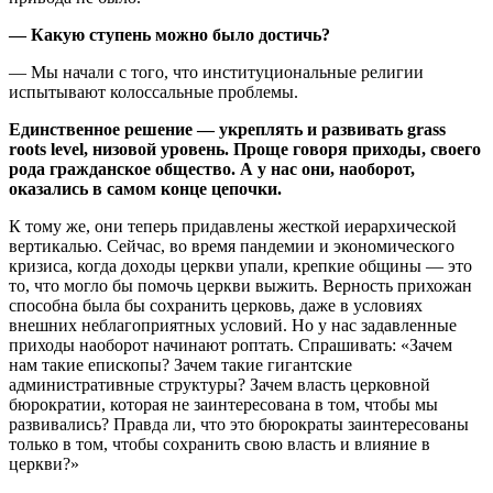
— Какую ступень можно было достичь?
— Мы начали с того, что институциональные религии
испытывают колоссальные проблемы.
Единственное решение — укреплять и развивать grass
roots level, низовой уровень. Проще говоря приходы, своего
рода гражданское общество. А у нас они, наоборот,
оказались в самом конце цепочки.
К тому же, они теперь придавлены жесткой иерархической
вертикалью. Сейчас, во время пандемии и экономического
кризиса, когда доходы церкви упали, крепкие общины — это
то, что могло бы помочь церкви выжить. Верность прихожан
способна была бы сохранить церковь, даже в условиях
внешних неблагоприятных условий. Но у нас задавленные
приходы наоборот начинают роптать. Спрашивать: «Зачем
нам такие епископы? Зачем такие гигантские
административные структуры? Зачем власть церковной
бюрократии, которая не заинтересована в том, чтобы мы
развивались? Правда ли, что это бюрократы заинтересованы
только в том, чтобы сохранить свою власть и влияние в
церкви?»