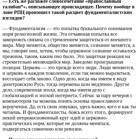
— Есть же расхожее словосочетание «православный
талибан*», описывающее происходящее. Почему вообще в
лоне РПЦ произошел такой расцвет фундаменталистских
взглядов?
— Фундаментализм — это попытка буквального понимания
норм религиозной жизни. Эта отчаянная попытка все
заморозить связана со стремлением защититься от внешнего
мира. Мир меняется, общество меняется, сознание меняется, а
мы, говорят они, хотим, чтобы церковное сознание оставалось
прежним, таким, каким оно было. Это защитная реакция на
стремительно меняющийся мир. Заведомо проигрышная
позиция. Церковь — это прежде всего люди. Люди меняются,
и церковь в каждом поколении, если так можно выразиться,
воссоздает себя заново. Одно дело, когда мы имеем в виду
допетровскую Русь, тогда перемены шли медленно. Другое
дело, современная эпоха, когда мы имеем дело с
глобализацией и эпохой интернета. Сейчас за пару вечеров с
компьютером ты можешь понять основы православного
вероучения. Да, есть свои ловушки, здесь важно, кого и как ты
читаешь. И фундаменталисты, боясь всего этого, формируют
некий неприкосновенный круг идей и церковно-
практических норм, которые не должны меняться,
подвергаться сомнению или ревизии.