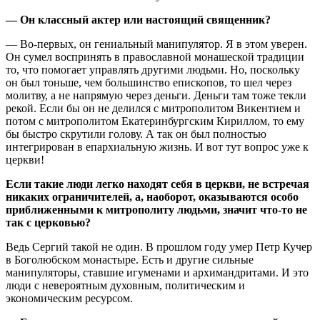
— Он классный актер или настоящий священник?
— Во-первых, он гениальный манипулятор. Я в этом уверен.
Он сумел воспринять в православной монашеской традиции
то, что помогает управлять другими людьми. Но, поскольку
он был тоньше, чем большинство епископов, то шел через
молитву, а не напрямую через деньги. Деньги там тоже текли
рекой. Если бы он не делился с митрополитом Викентием и
потом с митрополитом Екатеринбургским Кириллом, то ему
бы быстро скрутили голову. А так он был полностью
интегрирован в епархиальную жизнь. И вот тут вопрос уже к
церкви!
Если такие люди легко находят себя в церкви, не встречая
никаких ограничителей, а, наоборот, оказываются особо
приближенными к митрополиту людьми, значит что-то не
так с церковью?
Ведь Сергий такой не один. В прошлом году умер Петр Кучер
в Боголюбском монастыре. Есть и другие сильные
манипуляторы, ставшие игуменами и архимандритами. И это
люди с невероятным духовным, политическим и
экономическим ресурсом.