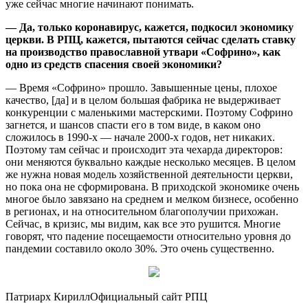
уже сейчас многие начинают понимать.
— Да, только коронавирус, кажется, подкосил экономику
церкви. В РПЦ, кажется, пытаются сейчас сделать ставку
на производство православной утвари «Софрино», как
одно из средств спасения своей экономики?
— Время «Софрино» прошло. Завышенные цены, плохое
качество, [да] и в целом большая фабрика не выдерживает
конкуренции с маленькими мастерскими. Поэтому Софрино
загнется, и шансов спасти его в том виде, в каком оно
сложилось в 1990-х — начале 2000-х годов, нет никаких.
Поэтому там сейчас и происходит эта чехарда директоров:
они меняются буквально каждые несколько месяцев. В целом
же нужна новая модель хозяйственной деятельности церкви,
но пока она не сформирована. В приходской экономике очень
многое было завязано на среднем и мелком бизнесе, особенно
в регионах, и на относительном благополучии прихожан.
Сейчас, в кризис, мы видим, как все это рушится. Многие
говорят, что падение посещаемости относительно уровня до
пандемии составило около 30%. Это очень существенно.
Патриарх КириллОфициальный сайт РПЦ