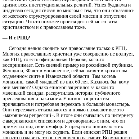
кризис всех институциональных религий. Успех буддизма и
индуизма сегодня связан во многом с тем, что они отказались
от жесткого структурирования своей миссии и отпустили
ситуацию. Что-то похожее происходит сейчас со всем
христианством и с православием тоже.
— И с РПЦ?
— Сегодня нельзя сводить все православие только к РПЦ.
Многих православных христиан уже совершенно не волнует,
как РПЦ, то есть официальная Церковь, кого-то
воспринимает. Есть свежий пример из российской глубинки.
Женщина, 30 лет в монашестве, сейчас живет в крохотном
отдаленном ските в Ивановской области. Там восемь
монахинь, самой младшей из них 60 лет. Казалось бы, кому
они мешают? Однако епископ зацепился за какой-то
маленький скандал, раскрутилась история публичного
преследования и наказания. Епископ запретил им
причащаться и потребовал переехать в большой монастырь.
Они переезжать отказываются и прямо называют все это
«маховиком репрессий». В итоге они связались по интернету
с американским епископом и договорились с ним, что он
примет их под свой омофор. Я прекрасно понимаю этих
монахинь и не могу их осудить. Если епископ РПЦ решил
кого-то раздавить, то он непременно раздавит. Возможности