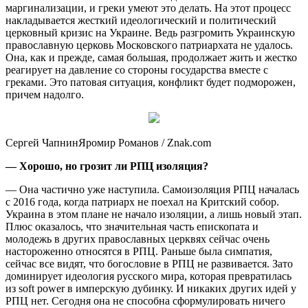
маргинализации, и греки умеют это делать. На этот процесс
накладывается жесткий идеологический и политический
церковный кризис на Украине. Ведь разгромить Украинскую
православную церковь Московского патриархата не удалось.
Она, как и прежде, самая большая, продолжает жить и жестко
реагирует на давление со стороны государства вместе с
греками. Это патовая ситуация, конфликт будет подморожен,
причем надолго.
Сергей ЧапнинЯромир Романов / Znak.com
— Хорошо, но грозит ли РПЦ изоляция?
— Она частично уже наступила. Самоизоляция РПЦ началась
с 2016 года, когда патриарх не поехал на Критский собор.
Украина в этом плане не начало изоляции, а лишь новый этап.
Плюс оказалось, что значительная часть епископата и
молодежь в других православных церквях сейчас очень
настороженно относятся в РПЦ. Раньше была симпатия,
сейчас все видят, что богословие в РПЦ не развивается. Зато
доминирует идеология русского мира, которая превратилась
из soft power в имперскую дубинку. И никаких других идей у
РПЦ нет. Сегодня она не способна сформулировать ничего