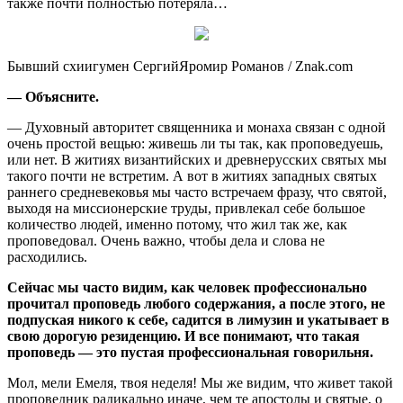
также почти полностью потеряла…
Бывший схиигумен СергийЯромир Романов / Znak.com
— Объясните.
— Духовный авторитет священника и монаха связан с одной
очень простой вещью: живешь ли ты так, как проповедуешь,
или нет. В житиях византийских и древнерусских святых мы
такого почти не встретим. А вот в житиях западных святых
раннего средневековья мы часто встречаем фразу, что святой,
выходя на миссионерские труды, привлекал себе большое
количество людей, именно потому, что жил так же, как
проповедовал. Очень важно, чтобы дела и слова не
расходились.
Сейчас мы часто видим, как человек профессионально
прочитал проповедь любого содержания, а после этого, не
подпуская никого к себе, садится в лимузин и укатывает в
свою дорогую резиденцию. И все понимают, что такая
проповедь — это пустая профессиональная говорильня.
Мол, мели Емеля, твоя неделя! Мы же видим, что живет такой
проповедник радикально иначе, чем те апостолы и святые, о