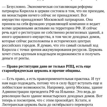
— Безусловно. Экономическая составляющая реформы
патриарха Кирилла в церкви состояла в том, что ни приходам,
ни монастырям ничего сейчас не принадлежит. Все
имущество принадлежит Московской патриархии. Она
приняла на себя функцию управляющей компании и ведает
всеми церковными активами на территории РФ. И сейчас
речь идет о реституции не собственно религиозных зданий, а
иного церковного имущества, в том числе доходных домов,
которые сейчас расположены в исторических центрах
российских городов. Я думаю, что это самый сильный ход
Кирилла с точки зрения аккумулирования ресурсов. Церковь
хочет стать крупным владельцем недвижимости и получать
деньги от ренты.
— Право реституции дано не только РПЦ, есть еще
старообрядческая церковь и прочие общины.
— Есть право, а есть правоприменительная практика. И тут
нам надо подождать, потому что в силу будут вступать еще и
лоббистские возможности. Например, центр Москвы, здание
Администрации президента РФ на Ильинке. Это ведь до
революции было здание монастырских доходных домов. Вот
теперь и посмотрим, что с этим произойдет. Кстати, и
Лютеранская церковь была до октябрьского переворота