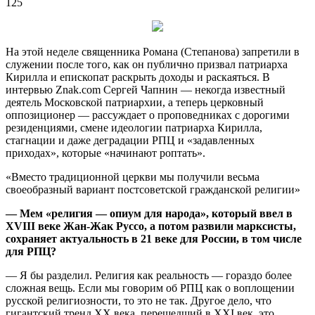
125
На этой неделе священника Романа (Степанова) запретили в
служении после того, как он публично призвал патриарха
Кирилла и епископат раскрыть доходы и раскаяться. В
интервью Znak.com Сергей Чапнин — некогда известный
деятель Московской патриархии, а теперь церковный
оппозиционер — рассуждает о проповедниках с дорогими
резиденциями, смене идеологии патриарха Кирилла,
стагнации и даже деградации РПЦ и «задавленных
приходах», которые «начинают роптать».
«Вместо традиционной церкви мы получили весьма
своеобразный вариант постсоветской гражданской религии»
— Мем «религия — опиум для народа», который ввел в
XVIII веке Жан-Жак Руссо, а потом развили марксисты,
сохраняет актуальность в 21 веке для России, в том числе
для РПЦ?
— Я бы разделил. Религия как реальность — гораздо более
сложная вещь. Если мы говорим об РПЦ как о воплощении
русской религиозности, то это не так. Другое дело, что
гигантский тренд XX века, перешедший в XXI век, это