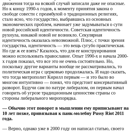
движения тогда на всякий случай записали даже не опасные.
Но к концу 1990-х годов, к моменту принятия закона о
свободе совести с преамбулой о традиционных религиях,
стало ясно, что государство, выбравшись из основных
экономических проблем, начинает уже задумываться о сути
новой российской идентичности. Советская идентичность
рухнула, никакой новой не возникло. Секулярная
идентичность оказалась невозможной. Плюс, с точки зрения
государства, идентичность — это вещь сугубо практическая.
Но где ж ее взять? Казалось, что для ее конструирования
можно использовать православие. Опыт 1990-х и начала 2000-
х годов показал, что все это не очень состоятельно. Но,
поскольку другие варианты вообще не рассматривались, то
политическая игра с церковью продолжалась. И надо сказать,
что тогда митрополит Кирилл первым — и это было во
многом интуитивно — понял, что предстоит консервативный
разворот. Будучи сам по натуре либералом, он первым начал
говорить об угрозе традиционным ценностям страны со
стороны либерального миропорядка.
— Обычно этот поворот в мышлении ему приписывают на
10 лет позже, привязывая к панк-молебну Pussy Riot 2011
года.
— Верно, однако уже в 2000 году он написал статью, своего