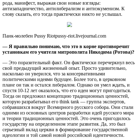
рода, манифест, выражая свои новые взгляды:
антизападничество, антилиберализм и антиэкуменизм. К
слову сказать, его тогда практически никто не услышал.
Панк-молебен Pussy Riotpussy-riot.livejournal.com
— Я правильно понимаю, что это в корне противоречит
установкам его учителя митрополита Никодима (Ротова)?
— Это поразительный факт. Он фактически перечеркнул весь
свой предыдущий жизненный опыт. Просто удивительно,
насколько он уверился, что за консервативными
политическими идеями будущее. Более того, в церковном
плане он так и остался либералом. Однако он умел ждать, и
спустя 10-12 лет оказалось, что его идеи могут пригодиться.
Тогда он предложил концепцию традиционных ценностей,
которую разрабатывал его think tank — группа экспертов,
собравшихся вокруг Всемирного русского собора. Они стали
одними из основных центров разработки идей русского мира
и теории традиционных ценностей. Это очень пригодилось
государству на определенном этапе развития. Да, это был
серьезный вклад церкви в формирование государственной
идеологии и той самой новой российской идентичности.