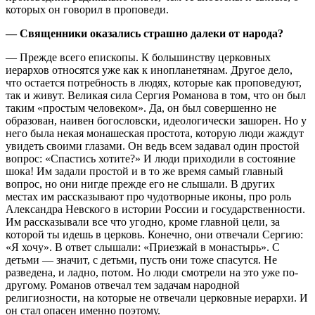
которых он говорил в проповеди.
— Священники оказались страшно далеки от народа?
— Прежде всего епископы. К большинству церковных
иерархов относятся уже как к инопланетянам. Другое дело,
что остается потребность в людях, которые как проповедуют,
так и живут. Великая сила Сергия Романова в том, что он был
таким «простым человеком». Да, он был совершенно не
образован, наивен богословски, идеологически зашорен. Но у
него была некая монашеская простота, которую люди жаждут
увидеть своими глазами. Он ведь всем задавал один простой
вопрос: «Спастись хотите?» И люди приходили в состояние
шока! Им задали простой и в то же время самый главный
вопрос, но они нигде прежде его не слышали. В других
местах им рассказывают про чудотворные иконы, про роль
Александра Невского в истории России и государственности.
Им рассказывали все что угодно, кроме главной цели, за
которой ты идешь в церковь. Конечно, они отвечали Сергию:
«Я хочу». В ответ слышали: «Приезжай в монастырь». С
детьми — значит, с детьми, пусть они тоже спасутся. Не
разведена, и ладно, потом. Но люди смотрели на это уже по-
другому. Романов отвечал тем задачам народной
религиозности, на которые не отвечали церковные иерархи. И
он стал опасен именно поэтому.