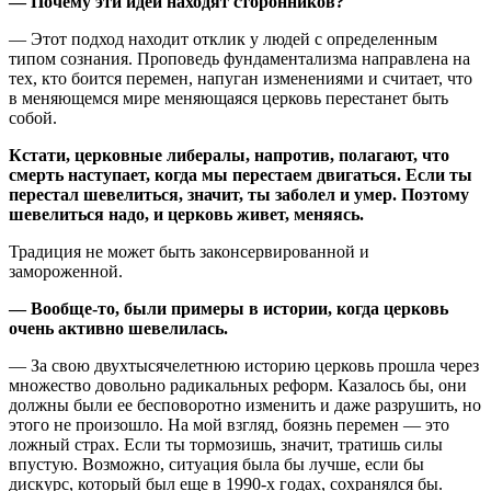
— Почему эти идеи находят сторонников?
— Этот подход находит отклик у людей с определенным
типом сознания. Проповедь фундаментализма направлена на
тех, кто боится перемен, напуган изменениями и считает, что
в меняющемся мире меняющаяся церковь перестанет быть
собой.
Кстати, церковные либералы, напротив, полагают, что
смерть наступает, когда мы перестаем двигаться. Если ты
перестал шевелиться, значит, ты заболел и умер. Поэтому
шевелиться надо, и церковь живет, меняясь.
Традиция не может быть законсервированной и
замороженной.
— Вообще-то, были примеры в истории, когда церковь
очень активно шевелилась.
— За свою двухтысячелетнюю историю церковь прошла через
множество довольно радикальных реформ. Казалось бы, они
должны были ее бесповоротно изменить и даже разрушить, но
этого не произошло. На мой взгляд, боязнь перемен — это
ложный страх. Если ты тормозишь, значит, тратишь силы
впустую. Возможно, ситуация была бы лучше, если бы
дискурс, который был еще в 1990-х годах, сохранялся бы.