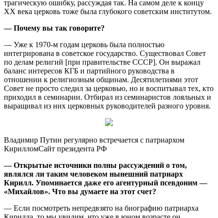
трагическую ошибку, рассуждая так. На самом деле к концу
XX века церковь тоже была глубокого советским институтом.
— Почему вы так говорите?
— Уже к 1970-м годам церковь была полностью
интегрирована в советское государство. Существовал Совет
по делам религий [при правительстве СССР]. Он выражал
баланс интересов КГБ и партийного руководства в
отношении к религиозным общинам. Десятилетиями этот
Совет не просто следил за церковью, но и воспитывал тех, кто
приходил в семинарии. Отбирал из семинаристов лояльных и
выращивал из них церковных руководителей разного уровня.
Владимир Путин регулярно встречается с патриархом
КирилломСайт президента РФ
— Открытые источники полны рассуждений о том,
являлся ли таким человеком нынешний патриарх
Кирилл. Упоминается даже его агентурный псевдоним —
«Михайлов». Что вы думаете на этот счет?
— Если посмотреть непредвзято на биографию патриарха
Кирилла, то мы увидим, что уже в юном возрасте он