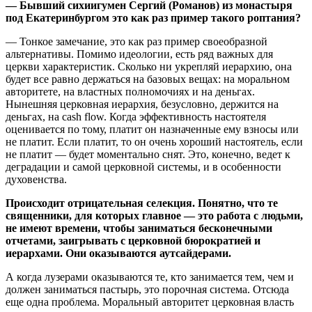
— Бывший сихиигумен Сергий (Романов) из монастыря
под Екатеринбургом это как раз пример такого роптания?
— Тонкое замечание, это как раз пример своеобразной
альтернативы. Помимо идеологии, есть ряд важных для
церкви характеристик. Сколько ни укрепляй иерархию, она
будет все равно держаться на базовых вещах: на моральном
авторитете, на властных полномочиях и на деньгах.
Нынешняя церковная иерархия, безусловно, держится на
деньгах, на cash flow. Когда эффективность настоятеля
оценивается по тому, платит он назначенные ему взносы или
не платит. Если платит, то он очень хороший настоятель, если
не платит — будет моментально снят. Это, конечно, ведет к
деградации и самой церковной системы, и в особенности
духовенства.
Происходит отрицательная селекция. Понятно, что те
священники, для которых главное — это работа с людьми,
не имеют времени, чтобы заниматься бесконечными
отчетами, заигрывать с церковной бюрократией и
иерархами. Они оказываются аутсайдерами.
А когда лузерами оказываются те, кто занимается тем, чем и
должен заниматься пастырь, это порочная система. Отсюда
еще одна проблема. Моральный авторитет церковная власть