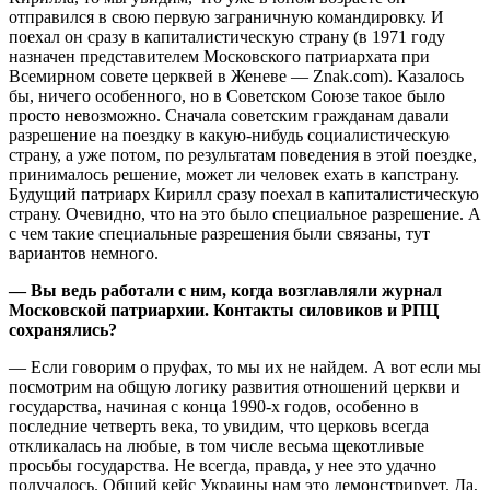
отправился в свою первую заграничную командировку. И
поехал он сразу в капиталистическую страну (в 1971 году
назначен представителем Московского патриархата при
Всемирном совете церквей в Женеве — Znak.com). Казалось
бы, ничего особенного, но в Советском Союзе такое было
просто невозможно. Сначала советским гражданам давали
разрешение на поездку в какую-нибудь социалистическую
страну, а уже потом, по результатам поведения в этой поездке,
принималось решение, может ли человек ехать в капстрану.
Будущий патриарх Кирилл сразу поехал в капиталистическую
страну. Очевидно, что на это было специальное разрешение. А
с чем такие специальные разрешения были связаны, тут
вариантов немного.
— Вы ведь работали с ним, когда возглавляли журнал
Московской патриархии. Контакты силовиков и РПЦ
сохранялись?
— Если говорим о пруфах, то мы их не найдем. А вот если мы
посмотрим на общую логику развития отношений церкви и
государства, начиная с конца 1990-х годов, особенно в
последние четверть века, то увидим, что церковь всегда
откликалась на любые, в том числе весьма щекотливые
просьбы государства. Не всегда, правда, у нее это удачно
получалось. Общий кейс Украины нам это демонстрирует. Да,