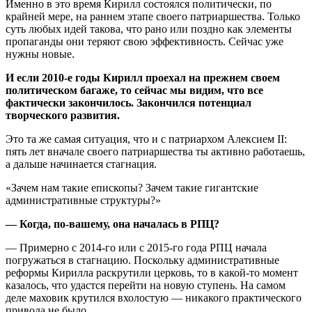
Именно в это время Кирилл состоялся политически, по
крайней мере, на раннем этапе своего патриаршества. Только
суть любых идей такова, что рано или поздно как элементы
пропаганды они теряют свою эффективность. Сейчас уже
нужны новые.
И если 2010-е годы Кирилл проехал на прежнем своем
политическом багаже, то сейчас мы видим, что все
фактически закончилось. Закончился потенциал
творческого развития.
Это та же самая ситуация, что и с патриархом Алексием II:
пять лет вначале своего патриаршества ты активно работаешь,
а дальше начинается стагнация.
«Зачем нам такие епископы? Зачем такие гигантские
административные структуры?»
— Когда, по-вашему, она началась в РПЦ?
— Примерно с 2014-го или с 2015-го года РПЦ начала
погружаться в стагнацию. Поскольку административные
реформы Кирилла раскрутили церковь, то в какой-то момент
казалось, что удастся перейти на новую ступень. На самом
деле маховик крутился вхолостую — никакого практического
привода не было.