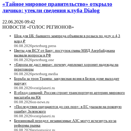
«Тайное мировое правительство» открыло
личико: утекли сведения клуба Dialog
22.06.2026 09:42
НОВОСТИ «ГОЛОС РЕГИОНОВ»
Шок для ЦБ: бывшего зампреда объявили в розыск по делу о 4,3
млрд ₽
06.08.2026
peterburg.press
Цветы для ВСУ от Баку: поступок главы МИД Азербайджана
вызвали вопросы в РФ
06.08.2026
peterburg.one
«Европа не даст мира»: почему дипломат хоронит надежды на
переговоры
06.08.2026
peterburg.media
Борьба за трон Трампа: закулисная возня в Белом доме выходит
наружу
06.08.2026
vestiplaneti.ru
В обход санкций: Россия строит транспортную артерию мирового
масштаба на Юг
06.08.2026
on-news.ru
«Последствия ощущаются до сих пор»: в ЕС указали на роковую
ошибку Зеленского
06.08.2026
vestiplaneti.ru
Бензиновый передел: независимые АЗС могут исчезнуть из-за
реформы рынка
06.08.2026
regionvoice.ru