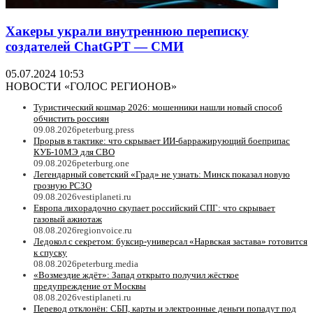
Хакеры украли внутреннюю переписку
создателей ChatGPT — СМИ
05.07.2024 10:53
НОВОСТИ «ГОЛОС РЕГИОНОВ»
Туристический кошмар 2026: мошенники нашли новый способ
обчистить россиян
09.08.2026
peterburg.press
Прорыв в тактике: что скрывает ИИ-барражирующий боеприпас
КУБ-10МЭ для СВО
09.08.2026
peterburg.one
Легендарный советский «Град» не узнать: Минск показал новую
грозную РСЗО
09.08.2026
vestiplaneti.ru
Европа лихорадочно скупает российский СПГ: что скрывает
газовый ажиотаж
08.08.2026
regionvoice.ru
Ледокол с секретом: буксир-универсал «Нарвская застава» готовится
к спуску
08.08.2026
peterburg.media
«Возмездие ждёт»: Запад открыто получил жёсткое
предупреждение от Москвы
08.08.2026
vestiplaneti.ru
Перевод отклонён: СБП, карты и электронные деньги попадут под