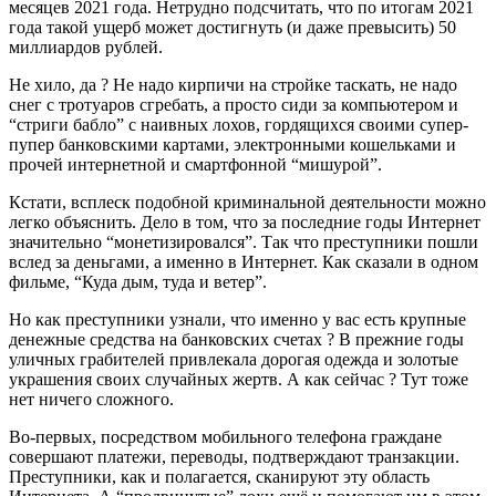
месяцев 2021 года. Нетрудно подсчитать, что по итогам 2021
года такой ущерб может достигнуть (и даже превысить) 50
миллиардов рублей.
Не хило, да ? Не надо кирпичи на стройке таскать, не надо
снег с тротуаров сгребать, а просто сиди за компьютером и
“стриги бабло” с наивных лохов, гордящихся своими супер-
пупер банковскими картами, электронными кошельками и
прочей интернетной и смартфонной “мишурой”.
Кстати, всплеск подобной криминальной деятельности можно
легко объяснить. Дело в том, что за последние годы Интернет
значительно “монетизировался”. Так что преступники пошли
вслед за деньгами, а именно в Интернет. Как сказали в одном
фильме, “Куда дым, туда и ветер”.
Но как преступники узнали, что именно у вас есть крупные
денежные средства на банковских счетах ? В прежние годы
уличных грабителей привлекала дорогая одежда и золотые
украшения своих случайных жертв. А как сейчас ? Тут тоже
нет ничего сложного.
Во-первых, посредством мобильного телефона граждане
совершают платежи, переводы, подтверждают транзакции.
Преступники, как и полагается, сканируют эту область