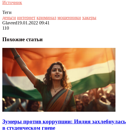
Источник
Теги
деньги
интернет
криминал
мошенники
хакеры
Glavred
19.01.2022 09:41
110
Похожие статьи
Зумеры против коррупции: Индия захлебнулась
в студенческом гневе