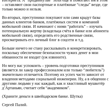
Интернета. А “продвинутые” лохи ещё и помогают им в этом
– оставляют свои паспортные и платёжные “следы” везде, где
только можно и нельзя.
Во-вторых, преступники покупают или сами крадут базы
данных клиентов банков, платёжных систем и компаний
мобильной связи. И начинают с ними “работать” – изучать
потенциальную жертву (владельца счёта в банке или абонента
мобильной связи), определять его родственные связи,
просматривать его личный блог в соцсети и т.д.
Больше ничего не стану рассказывать и конкретизировать,
поскольку обеспечение безопасности чужих денег в мои
обязанности не входит (уж извините).
Но могу вас успокоить – уровень подготовки преступников
(является ли хакер профессионалом или только “любитель”)
значительно отличается. Поэтому их успех часто зависит от
владения методами социальной инженерии. Ну, а в общении с
другими людьми у нас каждый, как и хвастливый мушкетёр
д’Артаньян, считает себя “академиком”.
(Храните деньги в швейцарском банке. Шутка)
Сергей Палий.