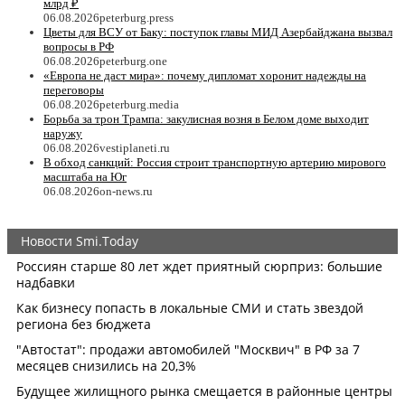
млрд ₽
06.08.2026
peterburg.press
Цветы для ВСУ от Баку: поступок главы МИД Азербайджана вызвал
вопросы в РФ
06.08.2026
peterburg.one
«Европа не даст мира»: почему дипломат хоронит надежды на
переговоры
06.08.2026
peterburg.media
Борьба за трон Трампа: закулисная возня в Белом доме выходит
наружу
06.08.2026
vestiplaneti.ru
В обход санкций: Россия строит транспортную артерию мирового
масштаба на Юг
06.08.2026
on-news.ru