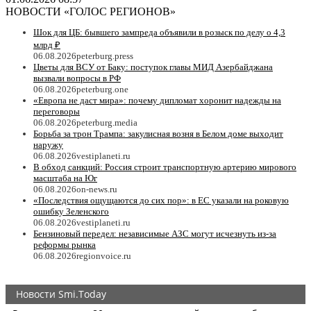
НОВОСТИ «ГОЛОС РЕГИОНОВ»
Шок для ЦБ: бывшего зампреда объявили в розыск по делу о 4,3
млрд ₽
06.08.2026
peterburg.press
Цветы для ВСУ от Баку: поступок главы МИД Азербайджана
вызвали вопросы в РФ
06.08.2026
peterburg.one
«Европа не даст мира»: почему дипломат хоронит надежды на
переговоры
06.08.2026
peterburg.media
Борьба за трон Трампа: закулисная возня в Белом доме выходит
наружу
06.08.2026
vestiplaneti.ru
В обход санкций: Россия строит транспортную артерию мирового
масштаба на Юг
06.08.2026
on-news.ru
«Последствия ощущаются до сих пор»: в ЕС указали на роковую
ошибку Зеленского
06.08.2026
vestiplaneti.ru
Бензиновый передел: независимые АЗС могут исчезнуть из-за
реформы рынка
06.08.2026
regionvoice.ru