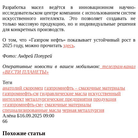
Разработка масел ведётся в инновационном научно-
исследовательском центре компании с использованием систем
искусственного интеллекта. Это позволяет создавать не
только массовую продукцию, но и индивидуальные решения
для конкретных производств.
О том, что «Газпром нефть» показывает устойчивый рост в
2025 году, можно прочитать
здесь
.
Фото: Андрей Попурей
Оперативные новости в вашем мобильном:
телеграм-канал
«ВЕСТИ ПЛАНЕТЫ»
Теги
анатолий скоромец
газпромнефть – смазочные материалы
газпромнефть-см
гидравлические масла
искусственный
интеллект
металлургические предприятия
продукция
«газпромнефть-см»
смазочные материалы
специализированные масла
черная металлургия
Алёна Б
16.09.2025 09:00
66
Похожие статьи