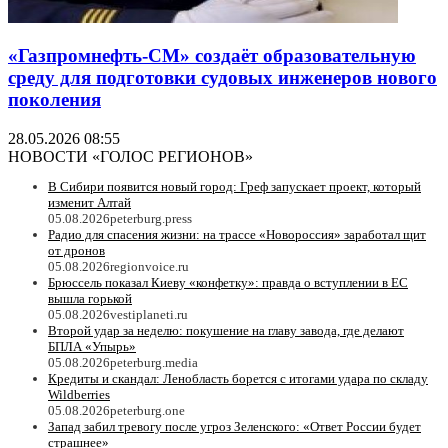
«Газпромнефть-СМ» создаёт образовательную
среду для подготовки судовых инженеров нового
поколения
28.05.2026 08:55
НОВОСТИ «ГОЛОС РЕГИОНОВ»
В Сибири появится новый город: Греф запускает проект, который
изменит Алтай
05.08.2026
peterburg.press
Радио для спасения жизни: на трассе «Новороссия» заработал щит
от дронов
05.08.2026
regionvoice.ru
Брюссель показал Киеву «конфетку»: правда о вступлении в ЕС
вышла горькой
05.08.2026
vestiplaneti.ru
Второй удар за неделю: покушение на главу завода, где делают
БПЛА «Упырь»
05.08.2026
peterburg.media
Кредиты и скандал: Ленобласть борется с итогами удара по складу
Wildberries
05.08.2026
peterburg.one
Запад забил тревогу после угроз Зеленского: «Ответ России будет
страшнее»