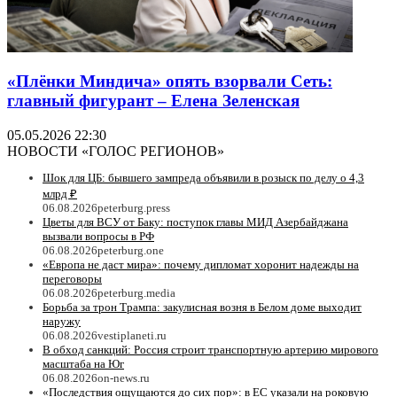
«Плёнки Миндича» опять взорвали Сеть:
главный фигурант – Елена Зеленская
05.05.2026 22:30
НОВОСТИ «ГОЛОС РЕГИОНОВ»
Шок для ЦБ: бывшего зампреда объявили в розыск по делу о 4,3
млрд ₽
06.08.2026
peterburg.press
Цветы для ВСУ от Баку: поступок главы МИД Азербайджана
вызвали вопросы в РФ
06.08.2026
peterburg.one
«Европа не даст мира»: почему дипломат хоронит надежды на
переговоры
06.08.2026
peterburg.media
Борьба за трон Трампа: закулисная возня в Белом доме выходит
наружу
06.08.2026
vestiplaneti.ru
В обход санкций: Россия строит транспортную артерию мирового
масштаба на Юг
06.08.2026
on-news.ru
«Последствия ощущаются до сих пор»: в ЕС указали на роковую