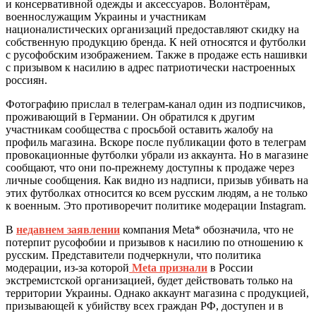
и консервативной одежды и аксессуаров. Волонтёрам,
военнослужащим Украины и участникам
националистических организаций предоставляют скидку на
собственную продукцию бренда. К ней относятся и футболки
с русофобским изображением. Также в продаже есть нашивки
с призывом к насилию в адрес патриотически настроенных
россиян.
Фотографию прислал в телеграм-канал один из подписчиков,
проживающий в Германии. Он обратился к другим
участникам сообщества с просьбой оставить жалобу на
профиль магазина.
Вскоре после публикации фото в телеграм
провокационные футболки убрали из аккаунта. Но в магазине
сообщают, что они по-прежнему доступны к продаже через
личные сообщения. Как видно из надписи, призыв убивать на
этих футболках относится ко всем русским людям, а не только
к военным. Это противоречит политике модерации Instagram.
В
недавнем заявлении
компания Meta* обозначила, что не
потерпит русофобии и призывов к насилию по отношению к
русским. Представители подчеркнули, что политика
модерации, из-за которой
Meta признали
в России
экстремистской организацией, будет действовать только на
территории Украины. Однако аккаунт магазина с продукцией,
призывающей к убийству всех граждан РФ, доступен и в