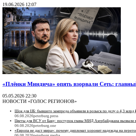
19.06.2026 12:07
«Плёнки Миндича» опять взорвали Сеть: главный
05.05.2026 22:30
НОВОСТИ «ГОЛОС РЕГИОНОВ»
Шок для ЦБ: бывшего зампреда объявили в розыск по делу о 4,3 млрд 
06.08.2026
peterburg.press
Цветы для ВСУ от Баку: поступок главы МИД Азербайджана вызвали 
06.08.2026
peterburg.one
«Европа не даст мира»: почему дипломат хоронит надежды на перег
06.08.2026
peterburg.media