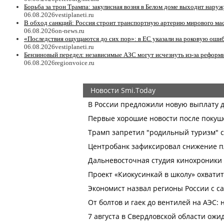
Борьба за трон Трампа: закулисная возня в Белом доме выходит наруж
06.08.2026
vestiplaneti.ru
В обход санкций: Россия строит транспортную артерию мирового ма
06.08.2026
on-news.ru
«Последствия ощущаются до сих пор»: в ЕС указали на роковую ошиб
06.08.2026
vestiplaneti.ru
Бензиновый передел: независимые АЗС могут исчезнуть из-за реформ
06.08.2026
regionvoice.ru