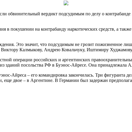
сли обвинительный вердикт подсудимым по делу о контрабанде 
ия в покушении на контрабанду наркотических средств, а также
ения. Это значит, что подсудимым не грозит пожизненное лишен
и Виктору Калмыкову, Андрею Ковальчуку, Иштимиру Худжамову
стной операции российских и аргентинских правоохранительны
 из зданий посольства РФ в Буэнос-Айресе. Она принадлежала А
уэнос-Айреса – его командировка закончилась. Три фигуранта 
, еще двое – в Аргентине. В Германии был задержан предполаг