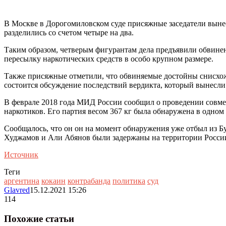
В Москве в Дорогомиловском суде присяжные заседатели выне
разделились со счетом четыре на два.
Таким образом, четверым фигурантам дела предъявили
обвинен
пересылку наркотических средств в особо крупном размере.
Также присяжные отметили, что обвиняемые достойны снисхожд
состоится обсуждение последствий вердикта, который вынесл
В феврале 2018 года МИД России сообщил о проведении совме
наркотиков. Его партия весом 367 кг была обнаружена в одном
Сообщалось, что он он на момент обнаружения уже отбыл из Б
Худжамов и Али Абянов были задержаны на территории России
Источник
Теги
аргентина
кокаин
контрабанда
политика
суд
Glavred
15.12.2021 15:26
114
Похожие статьи