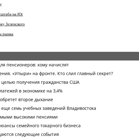
у
сштаба на Юг
ку Зеленского
ы рынка