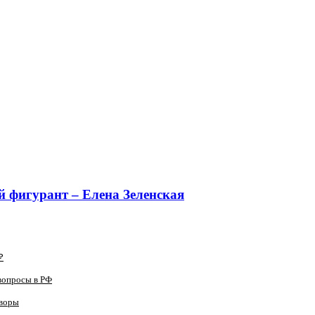
 фигурант – Елена Зеленская
₽
вопросы в РФ
оворы