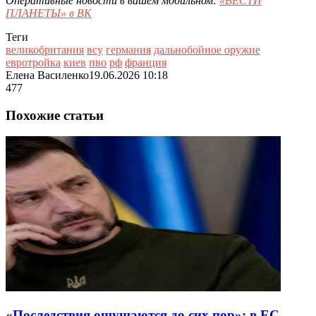
Оперативные новости в вашем мобильном:
«ВЕСТИ
ПЛАНЕТЫ» в ВК
Теги
великобритания
всу
германия
дальнобойное оружие
евротройка
киев
пво
рф
франция
Елена Василенко
19.06.2026 10:18
477
Похожие статьи
«Последствия ощущаются до сих пор»: в ЕС