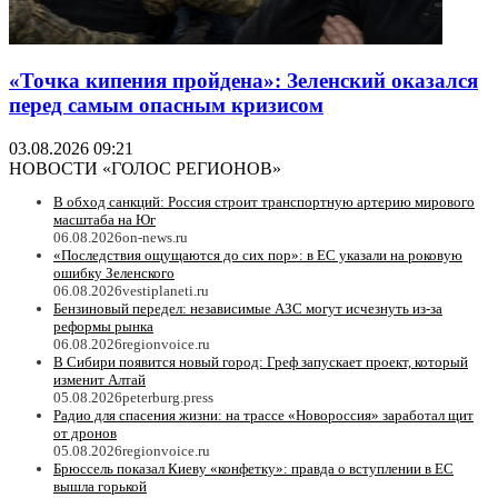
«Точка кипения пройдена»: Зеленский оказался
перед самым опасным кризисом
03.08.2026 09:21
НОВОСТИ «ГОЛОС РЕГИОНОВ»
В обход санкций: Россия строит транспортную артерию мирового
масштаба на Юг
06.08.2026
on-news.ru
«Последствия ощущаются до сих пор»: в ЕС указали на роковую
ошибку Зеленского
06.08.2026
vestiplaneti.ru
Бензиновый передел: независимые АЗС могут исчезнуть из-за
реформы рынка
06.08.2026
regionvoice.ru
В Сибири появится новый город: Греф запускает проект, который
изменит Алтай
05.08.2026
peterburg.press
Радио для спасения жизни: на трассе «Новороссия» заработал щит
от дронов
05.08.2026
regionvoice.ru
Брюссель показал Киеву «конфетку»: правда о вступлении в ЕС
вышла горькой