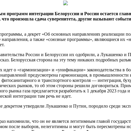
программ интеграции Белоруссии и России остается главно
 что произошла сдача суверенитета, другие называют
событи
программы, а декрет «Об основных направлениях реализации по
е направления, а также «союзные программы», являющиеся их «н
ет.
правительства России и Белоруссии их одобрили, а Лукашенко и П
каз. Белорусская сторона на эту тему никаких подробных разъя
 идет о «гармонизации» и «унификации» законодательства в бол
 направлений предусмотрена гармонизация, в промышленности и
 фитосанитарного и транспортного контроля — интеграция, буху
ических рынков, то об этом стороны решили договориться. При
рынка газа предлагается разработать к 1 декабря 2023 года и д
еской интеграции там речь не идет.
ые декретом утвердили Лукашенко и Путин, породило среди экс
з напомнили, что он не является легитимным главой государст
ом после выборов, нелегитимны и могут быть пересмотрены но