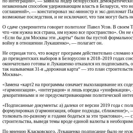
по интеграции», — заявила лидер белорусских демократически
незаконным способом удерживающим власть в Беларуси, что н
соглашений», — констатировал экс-министр и экс-дипломат Па
возможные последствия, и не исключают, что там могут быть 
О сдаче суверенитета говорит политолог Павел Усов. В своем T
что «им нужна вся страна, им нужно все пространство». Он н
«Если бы для Москвы эти „карты“ были бы пустой формальнос
войну в отношении Лукашенко», — полагает он.
Не отрицая того, что вокруг программ действительно сломано
до президентских выборов в Белоруссии в 2018–2019 годах со
окончательно готовы и Лукашенко отказался их подписывать, 
так называемая 31-я „дорожная карта“ — это план строительст
Москвы».
«Замена «карт2 на программы означает выхолащивание их сод
«гармонизация», «интеграция» и лишь изредка «унификация»,
декоративными и не предусматривающими политической инте
«Подписанные документы: а) далеки от версии 2019 года с пол
формулировках (гармонизация, общие подходы, сближение)»,
толковать по-разному и годами бодаться за эти трактовки», 
строительства, выведя темы вроде единой валюты в необозрим
По мнению Класковского, Лукашенко подписание было не нужно