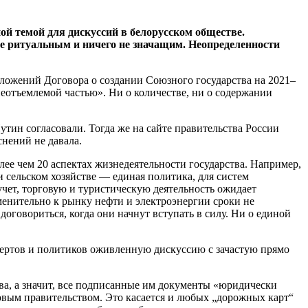
й темой для дискуссий в белорусском обществе.
е ритуальным и ничего не значащим. Неопределенности
ложений Договора о создании Союзного государства на 2021–
еотъемлемой частью». Ни о количестве, ни о содержании
утин согласовали. Тогда же на сайте правительства России
снений не давала.
ее чем 20 аспектах жизнедеятельности государства. Например,
 сельском хозяйстве — единая политика, для систем
чет, торговую и туристическую деятельность ожидает
менительно к рынку нефти и электроэнергии сроки не
оговориться, когда они начнут вступать в силу. Ни о единой
пертов и политиков оживленную дискуссию с зачастую прямо
ва, а значит, все подписанные им документы «юридически
вым правительством. Это касается и любых „дорожных карт“