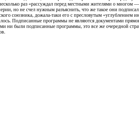
 несколько раз «рассуждал перед местными жителями о многом —
ерии, но не счел нужным разъяснить, что же такое они подпис
кого союзника, дожала-таки его с пресловутым «углублением ин
нилось. Подписанные программы не являются документами прямог
ыми ни были подписанные программы, это все же очередной стра
ов.