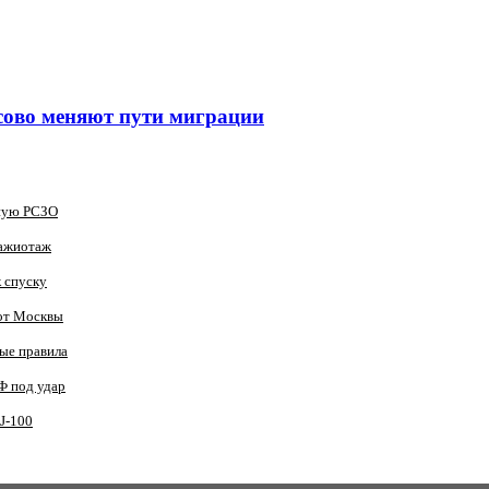
сово меняют пути миграции
зную РСЗО
 ажиотаж
к спуску
 от Москвы
вые правила
Ф под удар
J‑100