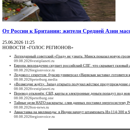
От России к Британии: жители Средней Азии мас
25.06.2026 11:25
НОВОСТИ «ГОЛОС РЕГИОНОВ»
Легендарный советский «Град» не узнать: Минск показал новую гро
09.08.2026
vestiplaneti.ru
Европа лихорадочно скупает российский СПГ: что скрывает газовый
08.08.2026
regionvoice.ru
Ледокол с секретом: буксир-универсал «Нарвская застава» готовится 
08.08.2026
peterburg.media
«Возмездие ждёт»: Запад открыто получил жёсткое предупреждение
08.08.2026
vestiplaneti.ru
Перевод отклонён: СБП, карты и электронные деньги попадут под но
08.08.2026
peterburg.one
Тайные цели НАТО раскрыты: слив данных поставил энергосистему Р
08.08.2026
on-news.ru
Авиаставка на миллиарды: в Индии начнут штамповать Ил‑114‑300 и S
08.08.2026
regionvoice.ru