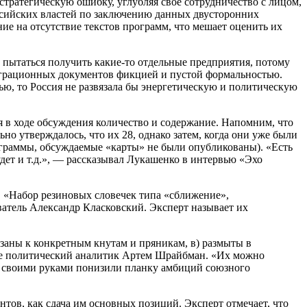
тратегическую ошибку, углубляя свое сотрудничество с лицом,
ссийских властей по заключению данных двусторонних
е на отсутствие текстов программ, что мешает оценить их
 и пытаться получить какие-то отдельные предприятия, потому
теграционных документов фикцией и пустой формальностью.
ю, то Россия не развязала бы энергетическую и политическую
 в ходе обсуждения количество и содержание. Напомним, что
о утверждалось, что их 28, однако затем, когда они уже были
рограммы, обсуждаемые «карты» не были опубликованы). «Есть
дет и т.д.», — рассказывал Лукашенко в интервью «Эхо
 «Набор резиновых словечек типа «сближение»,
атель Александр Класковский. Эксперт называет их
язаны к конкретным кнутам и пряникам, в) размыты в
ле политический аналитик Артем Шрайбман. «Их можно
ны своими руками понизили планку амбиций союзного
тов, как сдача им основных позиций. Эксперт отмечает, что