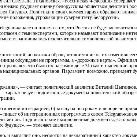
х сил Светлана Тихановская. «Российская Федерация совершает с
еизбежно ухудшает оценку белорусским обществом действий ро
вел Латушко. Политики в своих комментариях обращают внимани
некие положения, угрожающие суверенитету Белоруссии.
elegram-канале он пишет о том, что Россия не будет мелочиться
е согласен с теми экспертами, которые называют подписание ин
тью и ограничивались исключительно символической значимость
 много копий, аналитики обращают внимание на их изменившееся
юзницы обсуждали не программы, а «дорожные карты». Официальн
он признался, что было их на самом деле 31 (как и нынешние п
ва наднациональных органов. Парламент, возможно, президент бу
ержания», — считает политический аналитик Виталий Цыганков.
 — характеризует подписанные документы политический обозрев
грации.
итической интеграцией, б) затянуты по срокам и де-юре не прив
 — пишет об интеграционных программах в своем Telegram-кана
— считает он. Подписав такие выхолощенные документы, «сторо
ое будущее», — отмечает аналитик.
, и выглядит оно, несмотря на декларативный характер докумен