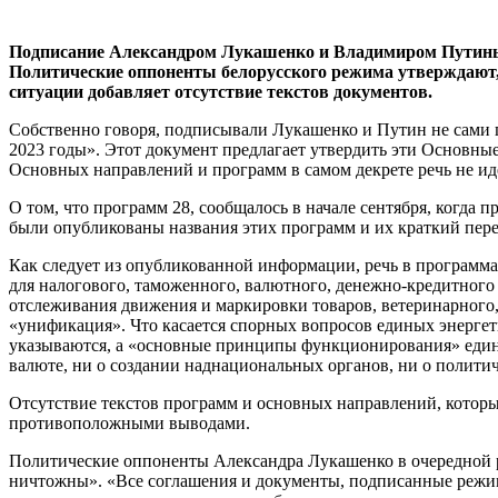
Подписание Александром Лукашенко и Владимиром Путиным 
Политические оппоненты белорусского режима утверждают,
ситуации добавляет отсутствие текстов документов.
Собственно говоря, подписывали Лукашенко и Путин не сами 
2023 годы». Этот документ предлагает утвердить эти Основны
Основных направлений и программ в самом декрете речь не ид
О том, что программ 28, сообщалось в начале сентября, когда 
были опубликованы названия этих программ и их краткий перес
Как следует из опубликованной информации, речь в программах
для налогового, таможенного, валютного, денежно-кредитного
отслеживания движения и маркировки товаров, ветеринарного,
«унификация». Что касается спорных вопросов единых энергет
указываются, а «основные принципы функционирования» единого 
валюте, ни о создании наднациональных органов, ни о политич
Отсутствие текстов программ и основных направлений, котор
противоположными выводами.
Политические оппоненты Александра Лукашенко в очередной ра
ничтожны». «Все соглашения и документы, подписанные режим