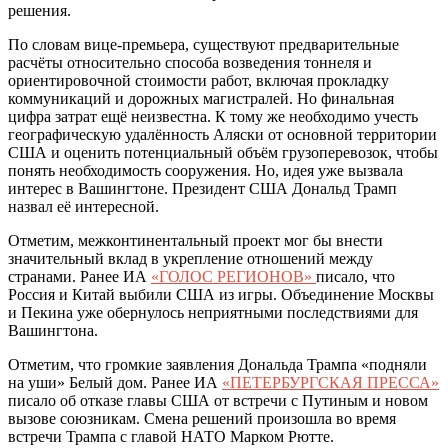
решения.
По словам вице-премьера, существуют предварительные
расчёты относительно способа возведения тоннеля и
ориентировочной стоимости работ, включая прокладку
коммуникаций и дорожных магистралей. Но финальная
цифра затрат ещё неизвестна. К тому же необходимо учесть
географическую удалённость Аляски от основной территории
США и оценить потенциальный объём грузоперевозок, чтобы
понять необходимость сооружения. Но, идея уже вызвала
интерес в Вашингтоне. Президент США Дональд Трамп
назвал её интересной.
Отметим, межконтинентальный проект мог бы внести
значительный вклад в укрепление отношений между
странами. Ранее ИА
«ГОЛОС РЕГИОНОВ»
писало, что
Россия и Китай выбили США из игры. Объединение Москвы
и Пекина уже обернулось неприятными последствиями для
Вашингтона.
Отметим, что громкие заявления Дональда Трампа «подняли
на уши» Белый дом. Ранее ИА
«ПЕТЕРБУРГСКАЯ ПРЕССА»
писало об отказе главы США от встречи с Путиным и новом
вызове союзникам. Смена решений произошла во время
встречи Трампа с главой НАТО Марком Рютте.