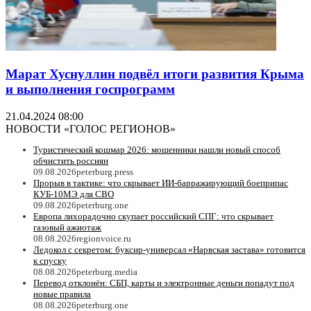
Марат Хуснуллин подвёл итоги развития Крыма
и выполнения госпрограмм
21.04.2024 08:00
НОВОСТИ «ГОЛОС РЕГИОНОВ»
Туристический кошмар 2026: мошенники нашли новый способ
обчистить россиян
09.08.2026
peterburg.press
Прорыв в тактике: что скрывает ИИ-барражирующий боеприпас
КУБ-10МЭ для СВО
09.08.2026
peterburg.one
Европа лихорадочно скупает российский СПГ: что скрывает
газовый ажиотаж
08.08.2026
regionvoice.ru
Ледокол с секретом: буксир-универсал «Нарвская застава» готовится
к спуску
08.08.2026
peterburg.media
Перевод отклонён: СБП, карты и электронные деньги попадут под
новые правила
08.08.2026
peterburg.one