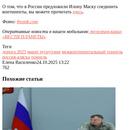
О том, что в России предложили Илону Маску соединить
континенты, вы можете прочитать
здесь
.
Фото:
freepik.com
Оперативные новости в вашем мобильном:
телеграм-канал
«ВЕСТИ ПЛАНЕТЫ»
Теги
дорога 2025
марат хуснуллин
межконтинентальный тоннель
россия-аляска
тоннель
Елена Василенко
24.10.2025 13:22
762
Похожие статьи