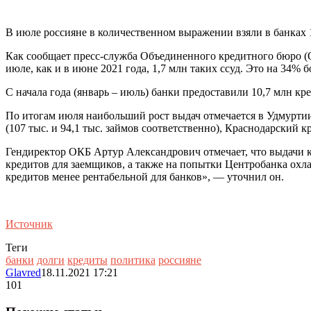
В июле россияне в количественном выражении взяли в банках 1
Как сообщает пресс-служба Объединенного кредитного бюро (
июле, как и в июне 2021 года, 1,7 млн таких ссуд. Это на 34% 
С начала года (январь – июль) банки предоставили 10,7 млн кр
По итогам июля наибольший рост выдач отмечается в Удмуртии
(107 тыс. и 94,1 тыс. займов соответственно), Краснодарский кр
Гендиректор ОКБ Артур Александрович отмечает, что выдачи 
кредитов для заемщиков, а также на попытки Центробанка охла
кредитов менее рентабельной для банков», — уточнил он.
Источник
Теги
банки
долги
кредиты
политика
россияне
Glavred
18.11.2021 17:21
101