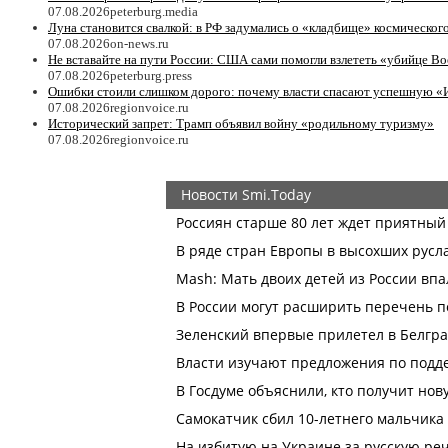
07.08.2026
peterburg.media
Луна становится свалкой: в РФ задумались о «кладбище» космическог
07.08.2026
on-news.ru
Не вставайте на пути России: США сами помогли взлететь «убийце Bo
07.08.2026
peterburg.press
Ошибки стоили слишком дорого: почему власти спасают успешную «
07.08.2026
regionvoice.ru
Исторический запрет: Трамп объявил войну «родильному туризму»
07.08.2026
regionvoice.ru