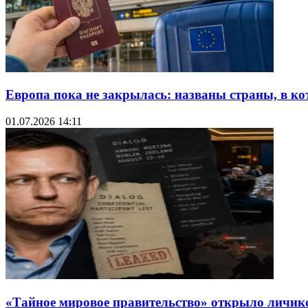
Европа пока не закрылась: названы страны, в ко
01.07.2026 14:11
«Тайное мировое правительство» открыло личико: