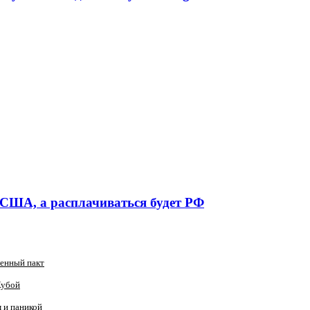
 США, а расплачиваться будет РФ
оенный пакт
Кубой
 и паникой