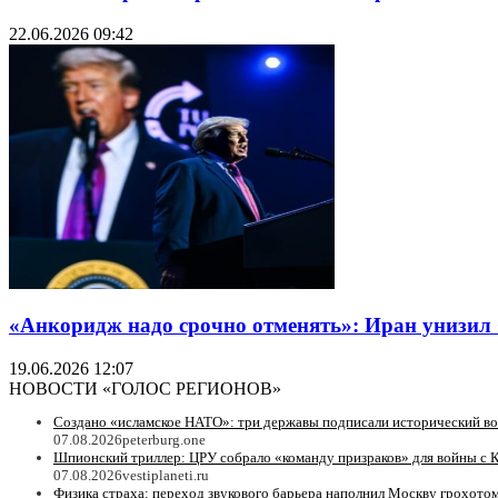
22.06.2026 09:42
«Анкоридж надо срочно отменять»: Иран унизил
19.06.2026 12:07
НОВОСТИ «ГОЛОС РЕГИОНОВ»
Создано «исламское НАТО»: три державы подписали исторический в
07.08.2026
peterburg.one
Шпионский триллер: ЦРУ собрало «команду призраков» для войны с 
07.08.2026
vestiplaneti.ru
Физика страха: переход звукового барьера наполнил Москву грохотом