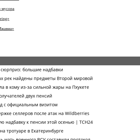
о мусора
eing»
Ижавиа»