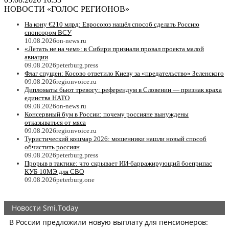
НОВОСТИ «ГОЛОС РЕГИОНОВ»
На кону €210 млрд: Евросоюз нашёл способ сделать Россию
спонсором ВСУ
10.08.2026
on-news.ru
«Летать не на чем»: в Сибири признали провал проекта малой
авиации
09.08.2026
peterburg.press
Флаг спущен: Косово ответило Киеву за «предательство» Зеленского
09.08.2026
regionvoice.ru
Дипломаты бьют тревогу: референдум в Словении — признак краха
единства НАТО
09.08.2026
on-news.ru
Консервный бум в России: почему россияне вынуждены
отказываться от мяса
09.08.2026
regionvoice.ru
Туристический кошмар 2026: мошенники нашли новый способ
обчистить россиян
09.08.2026
peterburg.press
Прорыв в тактике: что скрывает ИИ-барражирующий боеприпас
КУБ-10МЭ для СВО
09.08.2026
peterburg.one