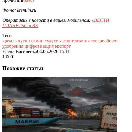
прочитать
здесь
.
Фото: kremlin.ru
Оперативные новости в вашем мобильном:
«ВЕСТИ
ПЛАНЕТЫ» в ВК
Теги
кремль
путин
самии сулуху хасан
танзания
товарооборот
удобрения
цифровизация
экспорт
Елена Василенко
04.06.2026 15:11
1 000
Похожие статьи