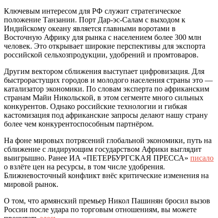
Ключевым интересом для РФ служит стратегическое
положение Танзании. Порт Дар-эс-Салам с выходом к
Индийскому океану является главными воротами в
Восточную Африку для рынка с населением более 300 млн
человек. Это открывает широкие перспективы для экспорта
российской сельхозпродукции, удобрений и промтоваров.
Другим вектором сближения выступает цифровизация. Для
быстрорастущих городов и молодого населения страны это —
катализатор экономики. По словам эксперта по африканским
странам Майи Никольской, в этом сегменте много сильных
конкурентов. Однако российские технологии и гибкая
кастомизация под африканские запросы делают нашу страну
более чем конкурентоспособным партнёром.
На фоне мировых потрясений глобальной экономики, путь на
сближение с лидирующим государством Африки выглядит
выигрышно. Ранее ИА «ПЕТЕРБУРГСКАЯ ПРЕССА»
писало
о взлёте цен на ресурсы, в том числе удобрения.
Ближневосточный конфликт внёс критические изменения на
мировой рынок.
О том, что армянский премьер Никол Пашинян бросил вызов
России после удара по торговым отношениям, вы можете