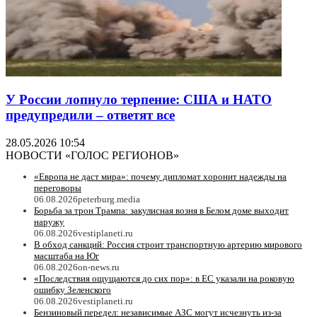
У России лопнуло терпение: США и НАТО
предупредили – ответят все
28.05.2026 10:54
НОВОСТИ «ГОЛОС РЕГИОНОВ»
«Европа не даст мира»: почему дипломат хоронит надежды на
переговоры
06.08.2026
peterburg.media
Борьба за трон Трампа: закулисная возня в Белом доме выходит
наружу
06.08.2026
vestiplaneti.ru
В обход санкций: Россия строит транспортную артерию мирового
масштаба на Юг
06.08.2026
on-news.ru
«Последствия ощущаются до сих пор»: в ЕС указали на роковую
ошибку Зеленского
06.08.2026
vestiplaneti.ru
Бензиновый передел: независимые АЗС могут исчезнуть из-за